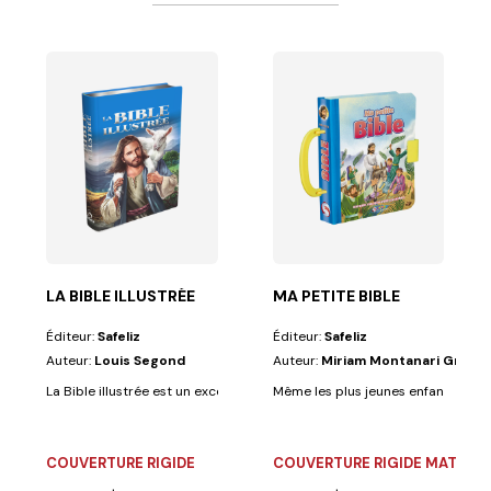
URIERS
 et par les...
nt conçue pour les Aventuriers et comprend les...
LA BIBLE ILLUSTRÉE
MA PETITE BIBLE
Éditeur:
Safeliz
Éditeur:
Safeliz
Auteur:
Louis Segond
Auteur:
Miriam Montanari Grüdt
La Bible illustrée est un excellent moyen de rapprocher les enfants et le
Même les plus jeunes enfants peuven
COUVERTURE RIGIDE
COUVERTURE RIGIDE MATELA