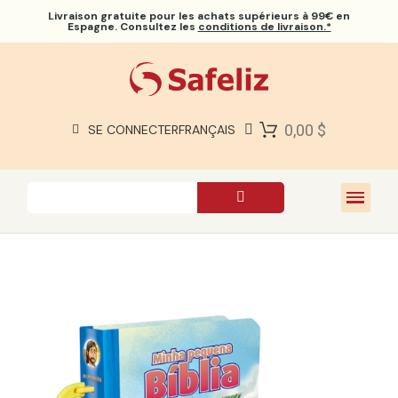
Livraison gratuite
pour les achats supérieurs à 99€ en
Espagne. Consultez les
conditions de livraison.*
BIBLES SAFELIZ
BIBLES
LIVRES
0,00 $
SE CONNECTER
FRANÇAIS
CADEAUX
JEUX
À PROPOS DE NOUS