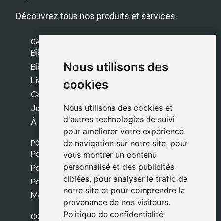
Découvrez tous nos produits et services.
CATÉGORIES
Bibles Safeliz
Nous utilisons des
Nous utilisons des
Bibles
Livres
cookies
cookies
Cadeaux
Jeux
Nous utilisons des cookies et
Nous utilisons des cookies et
d'autres technologies de suivi
d'autres technologies de suivi
À propos de nous
pour améliorer votre expérience
pour améliorer votre expérience
POLITIQUES
de navigation sur notre site, pour
de navigation sur notre site, pour
Politique de livraison
vous montrer un contenu
vous montrer un contenu
personnalisé et des publicités
personnalisé et des publicités
Politique de cookies
ciblées, pour analyser le trafic de
ciblées, pour analyser le trafic de
Politique de confidentialité
notre site et pour comprendre la
notre site et pour comprendre la
Mentions légales
provenance de nos visiteurs.
provenance de nos visiteurs.
Politique de confidentialité
Politique de confidentialité
CONTACT