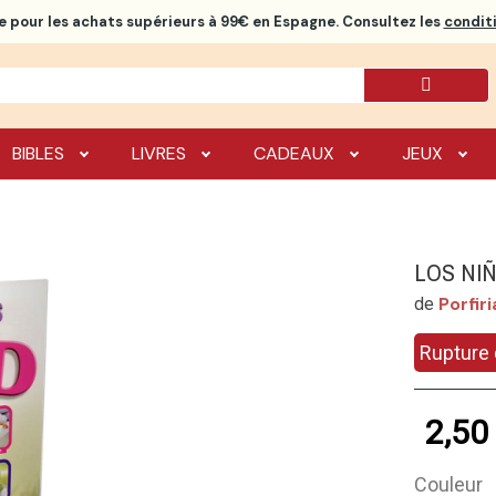
e
pour les achats supérieurs à 99€ en Espagne. Consultez les
conditi
BIBLES
LIVRES
CADEAUX
JEUX
LOS NI
Porfir
de
Rupture 
2,50
Couleur