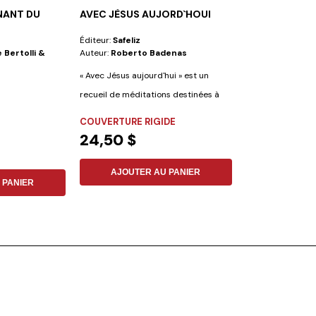
NANT DU
AVEC JÈSUS AUJORD`HOUI
TÉMOIGNAGES
Éditeur:
Safeliz
Éditeur:
Vie Et S
 Bertolli &
Auteur:
Roberto Badenas
Auteur:
Elena G.
« Avec Jésus aujourd'hui » est un
Les trois volumes
recueil de méditations destinées à
comprennent une
votre...
d'articles,...
COUVERTURE RIGIDE
FLEXIBLE
24,50 $
14,00 $
AJOUTER AU PANIER
AJOUTER
 PANIER