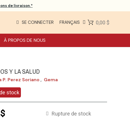
ons de livraison.*
SE CONNECTER
FRANÇAIS
0,00 $
À PROPOS DE NOUS
ÑOS Y LA SALUD
ia P. Perez Soriano
Gema
,
de stock
 $
Rupture de stock