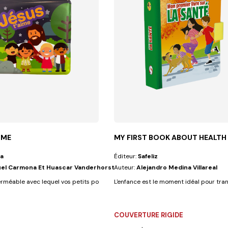
IME
MY FIRST BOOK ABOUT HEALTH
a
Éditeur:
Safeliz
el Carmona Et Huascar Vanderhorst
Auteur:
Alejandro Medina Villareal
ne...
rméable avec lequel vos petits pourront jouer tout en regardant les...
L'enfance est le moment idéal pour trans
COUVERTURE RIGIDE