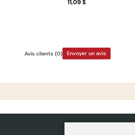
11,09 $
Envoyer un avis
Avis clients (0)