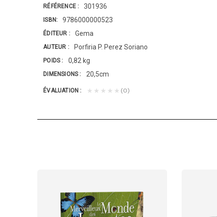
301936
RÉFÉRENCE
9786000000523
ISBN
Gema
ÉDITEUR
Porfiria P. Perez Soriano
AUTEUR
0,82 kg
POIDS
20,5cm
DIMENSIONS
(0)
★★★★★
ÉVALUATION