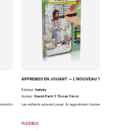
APPRENDS EN JOUANT — L´NOUVEAU TESTMENT
Éditeur:
Safeliz
Auteur:
David Park Y Óscar Ferni
mettre les grandes leçons de la vie. C'est...
Les enfants adorent jouer. Ils apprécient toutes les activités ludiqu
FLEXIBLE