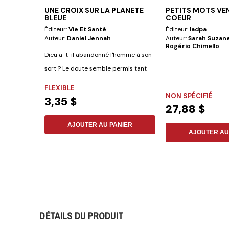
UNE CROIX SUR LA PLANÈTE
PETITS MOTS VE
BLEUE
COEUR
Éditeur:
Vie Et Santé
Éditeur:
Iadpa
Auteur:
Daniel Jennah
Auteur:
Sarah Suzane
Rogério Chimello
Dieu a-t-il abandonné l'homme à son
sort ? Le doute semble permis tant
les...
FLEXIBLE
NON SPÉCIFIÉ
3,35 $
27,88 $
AJOUTER AU PANIER
AJOUTER AU
DÉTAILS DU PRODUIT