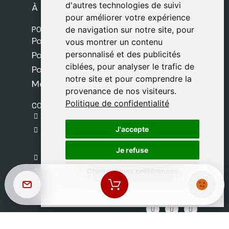
d'autres technologies de suivi
d'autres technologies de suivi
À propos de nous
pour améliorer votre expérience
pour améliorer votre expérience
POLITIQUES
de navigation sur notre site, pour
de navigation sur notre site, pour
Politique de livraison
vous montrer un contenu
vous montrer un contenu
personnalisé et des publicités
personnalisé et des publicités
Politique de cookies
ciblées, pour analyser le trafic de
ciblées, pour analyser le trafic de
Politique de confidentialité
notre site et pour comprendre la
notre site et pour comprendre la
Mentions légales
provenance de nos visiteurs.
provenance de nos visiteurs.
Politique de confidentialité
Politique de confidentialité
CONTACT
gestion@safeliz.com
J'accepte
J'accepte
C. del Pradillo, 6, 28770 Colmenar Viejo,
Madrid
Je refuse
Je refuse
+34 918 459 877
Changer mes préférences
Changer mes préférences
Lundi au Vendredi
09:00 - 13:00