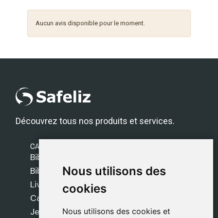
Aucun avis disponible pour le moment.
Découvrez tous nos produits et services.
CATÉGORIES
Bibles Safeliz
Nous utilisons des
Nous utilisons des
Bibles
Livres
cookies
cookies
Cadeaux
Jeux
Nous utilisons des cookies et
Nous utilisons des cookies et