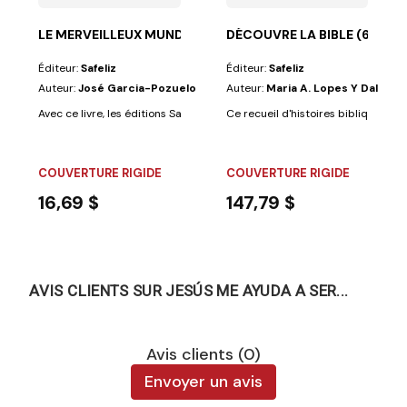
LE MERVEILLEUX MUNDE DES INSECTS
DÉCOUVRE LA BIBLE (6 VOLS
Éditeur:
Safeliz
Éditeur:
Safeliz
Auteur:
José Garcia-Pozuelo
Auteur:
Maria A. Lopes Y Dalia M
Avec ce livre, les éditions Safeliz et l'auteur proposent au lecteur une...
Ce recueil d'histoires bibliques a 
COUVERTURE RIGIDE
COUVERTURE RIGIDE
16,69 $
147,79 $
AVIS CLIENTS SUR JESÚS ME AYUDA A SER...
Avis clients (0)
Envoyer un avis