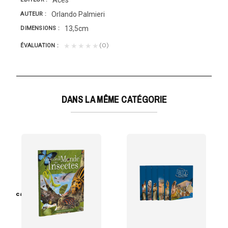
Orlando Palmieri
AUTEUR
13,5cm
DIMENSIONS
(0)
★★★★★
ÉVALUATION
DANS LA MÊME CATÉGORIE
 Huascar Vanderhorst
es églises un...
uel vos petits pourront jouer tout en regardant les...