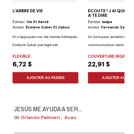
L'ARBRE DE VIE
ECOUTE ! J AI QUELQ
A TE DIRE
Éditeur:
Vie Et Santé
Éditeur:
Iadpa
Auteur:
Évelyne Zuber Et Zabou
Auteur:
Fernando Zabala
En s'appuyant sur les textes bibliques,
Un livre pour ameliorer la
Evelyne Zuber partage ses
communication dans la fami
espérances au...
auteur met un accent...
FLEXIBLE
COUVERTURE RIGIDE
6,72 $
22,91 $
AJOUTER AU PANIER
AJOUTER AU PAN
JESÚS ME AYUDA A SER...
Orlando Palmieri
Aces
de
,