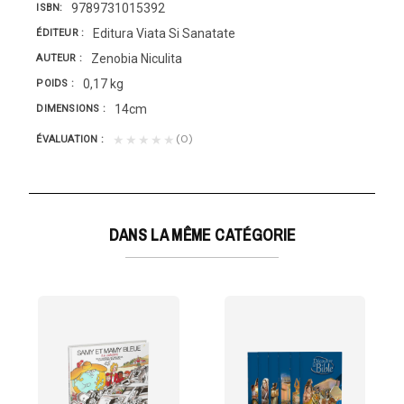
9789731015392
ISBN
Editura Viata Si Sanatate
ÉDITEUR
Zenobia Niculita
AUTEUR
0,17 kg
POIDS
14cm
DIMENSIONS
(0)
★★★★★
ÉVALUATION
DANS LA MÊME CATÉGORIE
POUR LES ENFANTS