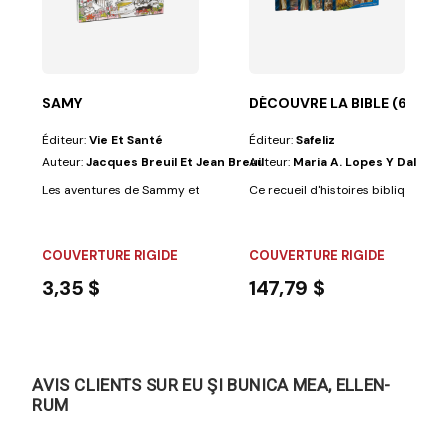
toires de...
ntes, les enfants apprendront à prendre soin de leur...
SAMY
DÉCOUVRE LA BIBLE (6 VOLS
Éditeur:
Vie Et Santé
Éditeur:
Safeliz
Auteur:
Jacques Breuil Et Jean Breuil
Auteur:
Maria A. Lopes Y Dalia M
Les aventures de Sammy et de ses amis sont des histoires éducatives et
Ce recueil d'histoires bibliques a 
COUVERTURE RIGIDE
COUVERTURE RIGIDE
3,35 $
147,79 $
AVIS CLIENTS SUR EU ŞI BUNICA MEA, ELLEN-
RUM