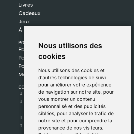
Livres
Cadeaux
Jeux
À propos de nous
POLITIQUES
Nous utilisons des
Nous utilisons des
Politique de livraison
cookies
cookies
Politique de cookies
Politique de confidentialité
Nous utilisons des cookies et
Nous utilisons des cookies et
Mentions légales
d'autres technologies de suivi
d'autres technologies de suivi
pour améliorer votre expérience
pour améliorer votre expérience
CONTACT
de navigation sur notre site, pour
de navigation sur notre site, pour
gestion@safeliz.com
vous montrer un contenu
vous montrer un contenu
C. del Pradillo, 6, 28770 Colmenar Viejo,
personnalisé et des publicités
personnalisé et des publicités
Madrid
ciblées, pour analyser le trafic de
ciblées, pour analyser le trafic de
+34 918 459 877
notre site et pour comprendre la
notre site et pour comprendre la
Lundi au Vendredi
provenance de nos visiteurs.
provenance de nos visiteurs.
09:00 - 13:00