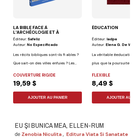
LA BIBLE FACE À
ÉDUCATION
LʹARCHÉOLOGIE ET À
LʹHISTOIRE
Éditeur:
Safeliz
Éditeur:
Iadpa
Auteur:
No Especificado
Auteur:
Elena G. De White
Les récits bibliques sont-ils fi ables ?
La véritable éeducation im
Que sait-on des villes enfuies ? Les...
plus que la poursuite de c
études....
COUVERTURE RIGIDE
FLEXIBLE
19,59 $
8,49 $
AJOUTER AU PANIER
AJOUTER AU PAN
EU ŞI BUNICA MEA, ELLEN-RUM
Zenobia Niculita
Editura Viata Si Sanatate
de
,