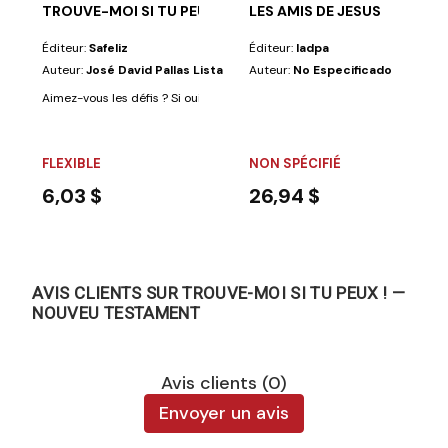
TROUVE-MOI SI TU PEUX ! — ANCIEN TESTAMENT
LES AMIS DE JESUS
Éditeur:
Safeliz
Éditeur:
Iadpa
Auteur:
José David Pallas Lista
Auteur:
No Especificado
Aimez-vous les défis ? Si oui, ce livre est fait pour vous ! En plus de vous..
FLEXIBLE
NON SPÉCIFIÉ
6,03 $
26,94 $
AVIS CLIENTS SUR TROUVE-MOI SI TU PEUX ! —
NOUVEU TESTAMENT
Avis clients (0)
Envoyer un avis