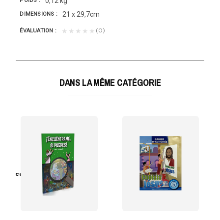
0,12 kg
POIDS
21 x 29,7cm
DIMENSIONS
(0)
★★★★★
ÉVALUATION
DANS LA MÊME CATÉGORIE
 Huascar Vanderhorst
uel vos petits pourront jouer tout en regardant les...