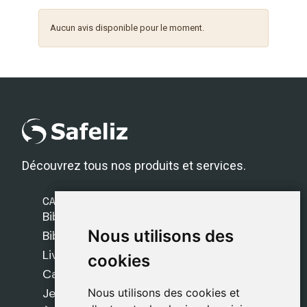
Aucun avis disponible pour le moment.
Découvrez tous nos produits et services.
CATÉGORIES
Bibles Safeliz
Nous utilisons des
Nous utilisons des
Bibles
Livres
cookies
cookies
Cadeaux
Jeux
Nous utilisons des cookies et
Nous utilisons des cookies et