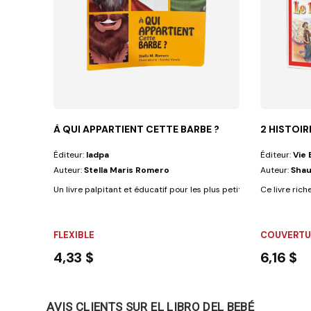
À QUI APPARTIENT CETTE BARBE ?
2 HISTOIR
Éditeur:
Iadpa
Éditeur:
Vie 
Auteur:
Stella Maris Romero
Auteur:
Sha
Un livre palpitant et éducatif pour les plus petits de la maison, et 
Ce livre rich
FLEXIBLE
COUVERTUR
4,33 $
6,16 $
AVIS CLIENTS SUR EL LIBRO DEL BEBÉ