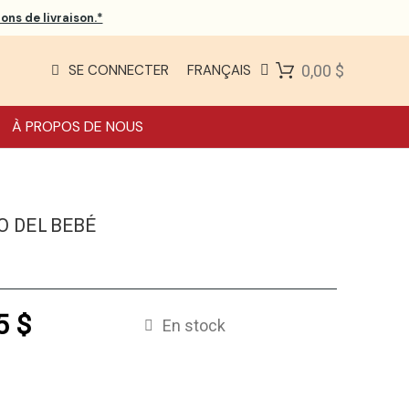
ons de livraison.*
SE CONNECTER
FRANÇAIS
0,00 $
À PROPOS DE NOUS
RO DEL BEBÉ
5 $
En stock