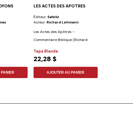
ROYONS
LES ACTES DES APOTRES
MARCHER SEL
Éditeur:
Safeliz
Éditeur:
Vie Et S
omas
Auteur:
Richard Lehmann
Auteur:
No Espec
Les Actes des Apôtres –
Commentaire Biblique (Richard
Lehmann)...
Tapa Blanda
FLEXIBLE
22,28 $
11,20 $
 PANIER
AJOUTER AU PANIER
AJOUTER