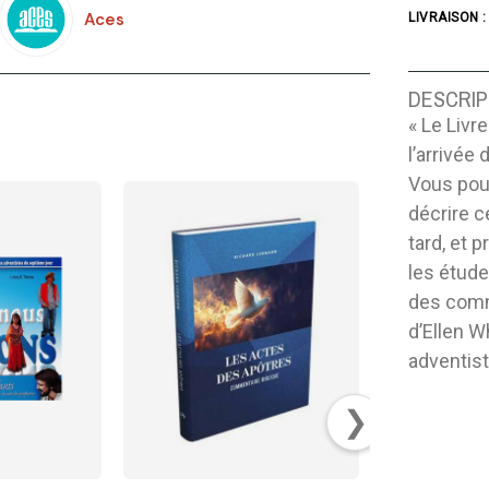
Aces
LIVRAISON :
DESCRIP
« Le Livr
l’arrivée
Vous pou
décrire c
tard, et 
les étude
des comme
d’Ellen W
adventist
❯