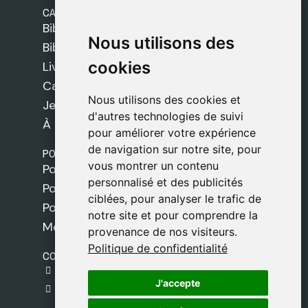
CATÉGORIES
Bibles Safeliz
Nous utilisons des
Nous utilisons des
Bibles
cookies
cookies
Livres
Cadeaux
Nous utilisons des cookies et
Nous utilisons des cookies et
Jeux
d'autres technologies de suivi
d'autres technologies de suivi
À propos de nous
pour améliorer votre expérience
pour améliorer votre expérience
de navigation sur notre site, pour
de navigation sur notre site, pour
POLITIQUES
vous montrer un contenu
vous montrer un contenu
Politique de livraison
personnalisé et des publicités
personnalisé et des publicités
Politique de cookies
ciblées, pour analyser le trafic de
ciblées, pour analyser le trafic de
Politique de confidentialité
notre site et pour comprendre la
notre site et pour comprendre la
Mentions légales
provenance de nos visiteurs.
provenance de nos visiteurs.
Politique de confidentialité
Politique de confidentialité
CONTACT
gestion@safeliz.com
J'accepte
J'accepte
C. del Pradillo, 6, 28770 Colmenar Viejo,
Madrid