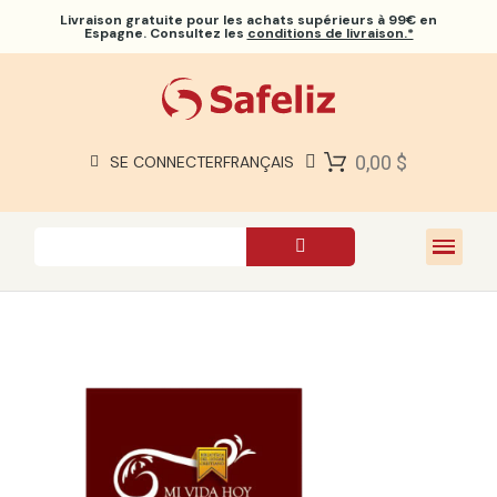
Livraison gratuite
pour les achats supérieurs à 99€ en
Espagne. Consultez les
conditions de livraison.*
BIBLES SAFELIZ
BIBLES
LIVRES
0,00 $
SE CONNECTER
FRANÇAIS
CADEAUX
JEUX
À PROPOS DE NOUS