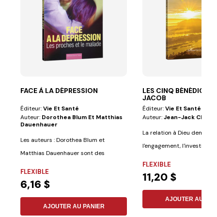
FACE À LA DÉPRESSION
LES CINQ BÉNÉDICTIO
JACOB
Éditeur:
Vie Et Santé
Éditeur:
Vie Et Santé
Auteur:
Dorothea Blum Et Matthias
Auteur:
Jean-Jack Chafo
Dauenhauer
La relation à Dieu demand
Les auteurs : Dorothea Blum et
l'engagement, l'investisse
Matthias Dauenhauer sont des
celui qui...
FLEXIBLE
psychologues diplômés...
FLEXIBLE
11,20 $
6,16 $
AJOUTER AU PAN
AJOUTER AU PANIER