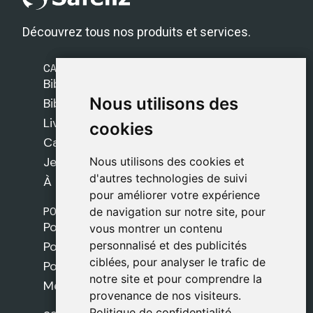
Découvrez tous nos produits et services.
CATÉGORIES
Bibles Safeliz
Nous utilisons des
Nous utilisons des
Bibles
Livres
cookies
cookies
Cadeaux
Jeux
Nous utilisons des cookies et
Nous utilisons des cookies et
d'autres technologies de suivi
d'autres technologies de suivi
À propos de nous
pour améliorer votre expérience
pour améliorer votre expérience
POLITIQUES
de navigation sur notre site, pour
de navigation sur notre site, pour
Politique de livraison
vous montrer un contenu
vous montrer un contenu
personnalisé et des publicités
personnalisé et des publicités
Politique de cookies
ciblées, pour analyser le trafic de
ciblées, pour analyser le trafic de
Politique de confidentialité
notre site et pour comprendre la
notre site et pour comprendre la
Mentions légales
provenance de nos visiteurs.
provenance de nos visiteurs.
Politique de confidentialité
Politique de confidentialité