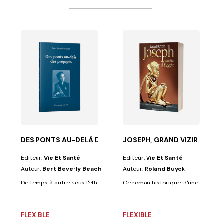
D'EGYPTE
s et des femmes...
nde fidélité au texte biblique, nous fait connaitre...
DES PONTS AU-DELÀ DES PRÉJUGÉS
JOSEPH, GRAND VIZIR D'EG
Éditeur:
Vie Et Santé
Éditeur:
Vie Et Santé
Auteur:
Bert Beverly Beach
Auteur:
Roland Buyck
De temps à autre, sous l'effet de la providence divine, des hommes et d
Ce roman historique, d'une grande fi
FLEXIBLE
FLEXIBLE