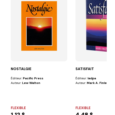
NOSTALGIE
SATISFAIT
Éditeur:
Pacific Press
Éditeur:
Iadpa
Auteur:
Lew Walton
Auteur:
Mark A. Finley
FLEXIBLE
FLEXIBLE
1,12 $
4,48 $