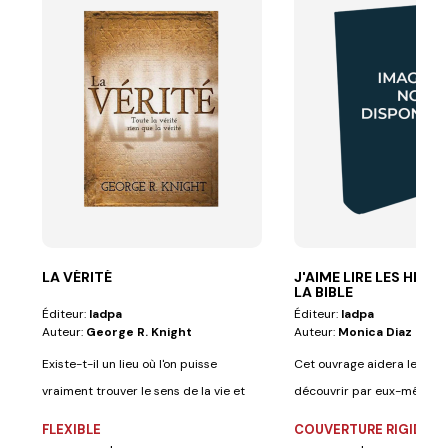
LA VÉRITÉ
J'AIME LIRE LES HIST
LA BIBLE
Éditeur:
Iadpa
Éditeur:
Iadpa
Auteur:
George R. Knight
Auteur:
Monica Diaz
Existe-t-il un lieu où l'on puisse
Cet ouvrage aidera les enf
vraiment trouver le sens de la vie et
découvrir par eux-mêmes l
le...
de la...
FLEXIBLE
COUVERTURE RIGIDE