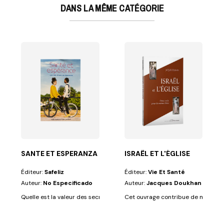
DANS LA MÊME CATÉGORIE
 HARMAGUÉDON ?
ps semblent fleurir un peu partout. À l'entrée de mon...
SANTE ET ESPERANZA
ISRAËL ET L'ÉGLISE
Éditeur:
Safeliz
Éditeur:
Vie Et Santé
Auteur:
No Especificado
Auteur:
Jacques Doukhan
a gloire de...
Quelle est la valeur des secrets qui mènent au bien-être ? Nous voulons t
Cet ouvrage contribue de manière 