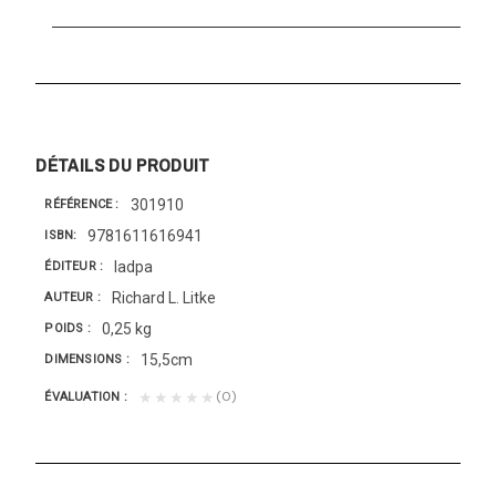
DÉTAILS DU PRODUIT
301910
RÉFÉRENCE
9781611616941
ISBN
Iadpa
ÉDITEUR
Richard L. Litke
AUTEUR
0,25 kg
POIDS
15,5cm
DIMENSIONS
(0)
★★★★★
ÉVALUATION