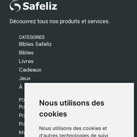
Découvrez tous nos produits et services.
CATÉGORIES
Bibles Safeliz
Bibles
Livres
Cadeaux
Jeux
À propos de nous
POLITIQUES
Nous utilisons des
Nous utilisons des
Politique de livraison
cookies
cookies
Politique de cookies
Politique de confidentialité
Nous utilisons des cookies et
Nous utilisons des cookies et
Mentions légales
d'autres technologies de suivi
d'autres technologies de suivi