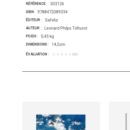
303126
RÉFÉRENCE
9788472089334
ISBN
Safeliz
ÉDITEUR
Leonard Philps Tolhurst
AUTEUR
0,45 kg
POIDS
14,5cm
DIMENSIONS
(0)
★★★★★
ÉVALUATION