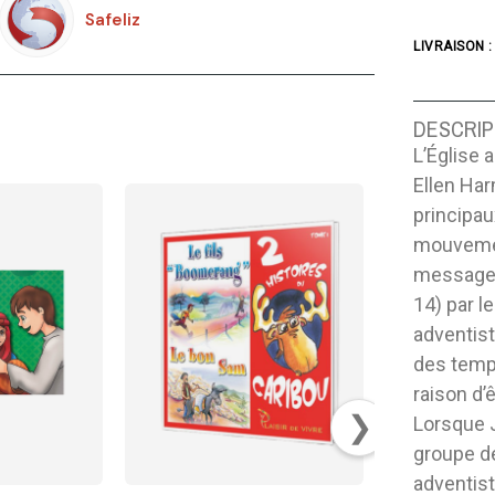
Safeliz
LIVRAISON :
DESCRIP
L’Église 
Ellen Ha
principa
mouvement
message 
14) par le
adventist
des temps
raison d’
❯
Lorsque J
groupe de
adventist