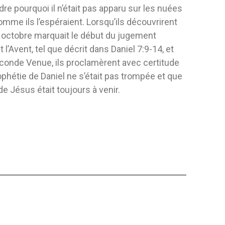
e pourquoi il n’était pas apparu sur les nuées
I TU PEUX ! —
JEAN NUSSBAUM, PIONNIER DE
L´ÉGLISE I
 DE JÉSUS
LIBERTÉ RELIG
comme ils l’espéraient. Lorsqu’ils découvrirent
Éditeur:
Vie Et Santé
Éditeur:
Vie 
 octobre marquait le début du jugement
d Pallas Lista
Auteur:
Gertrude Loewen
Auteur:
Guid
 l’Avent, tel que décrit dans Daniel 7:9-14, et
is ? Alors ce livre
conde Venue, ils proclamèrent avec certitude
! En plus de vous...
ophétie de Daniel ne s’était pas trompée et que
FLEXIBLE
COUVERTUR
de Jésus était toujours à venir.
5,71 $
11,19 $
 AU PANIER
AJOUTER AU PANIER
AJO