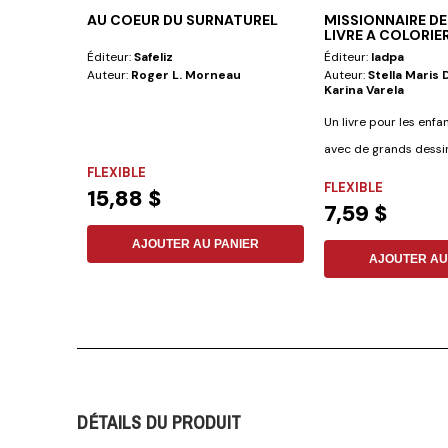
AU COEUR DU SURNATUREL
MISSIONNAIRE DE
LIVRE A COLORIE
Éditeur:
Safeliz
Éditeur:
Iadpa
Auteur:
Roger L. Morneau
Auteur:
Stella Maris
Karina Varela
Un livre pour les enfa
avec de grands dessin
FLEXIBLE
peu...
FLEXIBLE
15,88 $
7,59 $
AJOUTER AU PANIER
AJOUTER AU
DÉTAILS DU PRODUIT