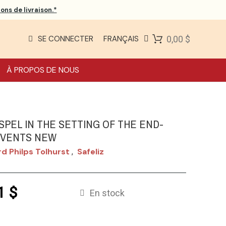
ons de livraison.*
SE CONNECTER
FRANÇAIS
0,00 $
À PROPOS DE NOUS
SPEL IN THE SETTING OF THE END-
EVENTS NEW
d Philps Tolhurst
Safeliz
,
1 $
En stock