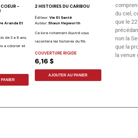
comprendr
 COEUR -
2 HISTOIRES DU CARIBOU
TROUVE-MOI S
R
LES MIRACLES
du ciel, 
Éditeur:
Vie Et Santé
Éditeur:
Safeliz
que le 22
 De Aranda Et
Auteur:
Shaun Hepworth
Auteur:
José Davi
précédant
Ce livre richement illustré vous
Aimez-vous les déf
nts de 3 a 6 ans,
non la Se
racontera les histoires du fils
est fait pour vous 
s a colorier et
que la pr
prodigue et du...
COUVERTURE RIGIDE
FLEXIBLE
la venue 
6,16 $
6,03 $
AJOUTER AU PANIER
AJOUTER
 PANIER