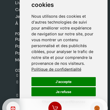
Livres
cookies
cookies
Cadeaux
Jeux
Nous utilisons des cookies et
Nous utilisons des cookies et
d'autres technologies de suivi
d'autres technologies de suivi
À propos de nous
pour améliorer votre expérience
pour améliorer votre expérience
POLITIQUES
de navigation sur notre site, pour
de navigation sur notre site, pour
Politique de livraison
vous montrer un contenu
vous montrer un contenu
personnalisé et des publicités
personnalisé et des publicités
Politique de cookies
ciblées, pour analyser le trafic de
ciblées, pour analyser le trafic de
Politique de confidentialité
notre site et pour comprendre la
notre site et pour comprendre la
Mentions légales
provenance de nos visiteurs.
provenance de nos visiteurs.
Politique de confidentialité
Politique de confidentialité
CONTACT
gestion@safeliz.com
J'accepte
J'accepte
C. del Pradillo, 6, 28770 Colmenar Viejo,
Madrid
Je refuse
Je refuse
+34 918 459 877
Changer mes préférences
Changer mes préférences
Lundi au Vendredi
09:00 - 13:00