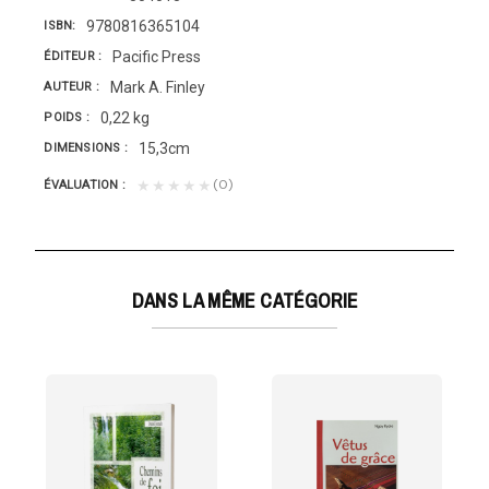
9780816365104
ISBN
Pacific Press
ÉDITEUR
Mark A. Finley
AUTEUR
0,22 kg
POIDS
15,3cm
DIMENSIONS
(0)
★★★★★
ÉVALUATION
DANS LA MÊME CATÉGORIE
UR