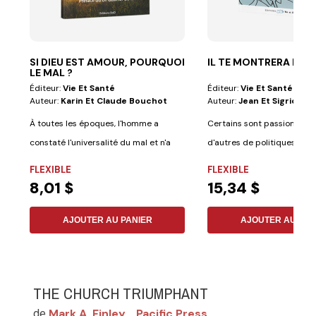
SI DIEU EST AMOUR, POURQUOI
IL TE MONTRERA LA V
LE MAL ?
Éditeur:
Vie Et Santé
Éditeur:
Vie Et Santé
Auteur:
Karin Et Claude Bouchot
Auteur:
Jean Et Sigrid Ke
À toutes les époques, l'homme a
Certains sont passionnés d
constaté l'universalité du mal et n'a
d'autres de politiques, ou
cessé de...
musique...
FLEXIBLE
FLEXIBLE
8,01 $
15,34 $
AJOUTER AU PANIER
AJOUTER AU PAN
THE CHURCH TRIUMPHANT
Mark A. Finley
Pacific Press
de
,