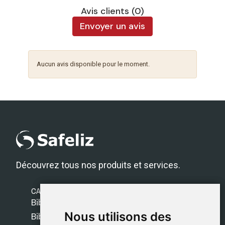
Avis clients (0)
Envoyer un avis
Aucun avis disponible pour le moment.
Découvrez tous nos produits et services.
CATÉGORIES
Bibles Safeliz
Nous utilisons des
Nous utilisons des
Bibles