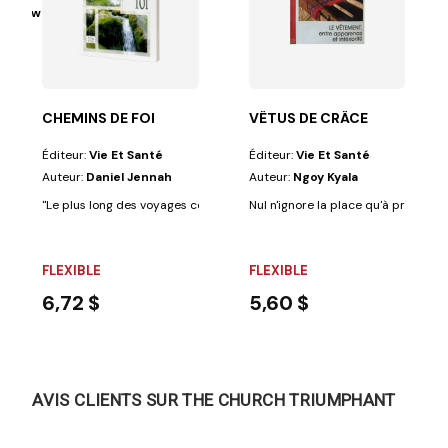
an Brown
 dialogue...
e orientationpratique, basée sur des conseils...
CHEMINS DE FOI
VÊTUS DE CRÂCE
Éditeur:
Vie Et Santé
Éditeur:
Vie Et Santé
Auteur:
Daniel Jennah
Auteur:
Ngoy Kyala
"Le plus long des voyages commence toujours pas un premier pas." Qui p
Nul n'ignore la place qu'à prise la t
FLEXIBLE
FLEXIBLE
6,72 $
5,60 $
AVIS CLIENTS SUR THE CHURCH TRIUMPHANT