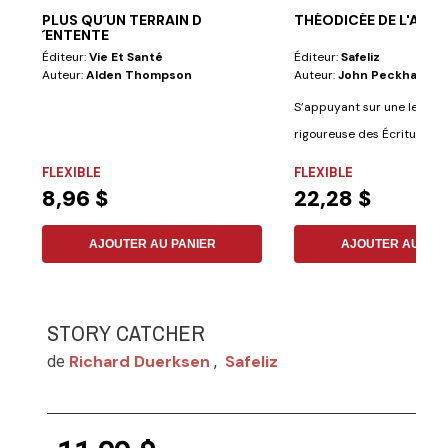
PLUS QU´UN TERRAIN D
THÉODICÉE DE L'AMO
´ENTENTE
Éditeur:
Vie Et Santé
Éditeur:
Safeliz
Auteur:
Alden Thompson
Auteur:
John Peckham
S’appuyant sur une lectur
rigoureuse des Écritures, 
propose...
FLEXIBLE
FLEXIBLE
8,96 $
22,28 $
AJOUTER AU PANIER
AJOUTER AU PAN
STORY CATCHER
Richard Duerksen
Safeliz
de
,