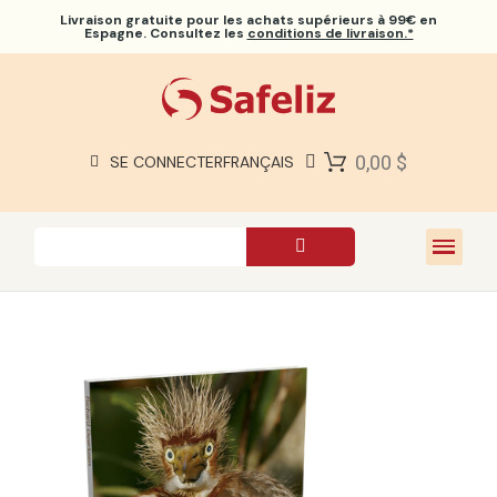
Livraison gratuite
pour les achats supérieurs à 99€ en
Espagne. Consultez les
conditions de livraison.*
BIBLES SAFELIZ
BIBLES
LIVRES
0,00 $
SE CONNECTER
FRANÇAIS
CADEAUX
JEUX
À PROPOS DE NOUS