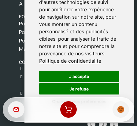
d'autres technologies de suivi
d'autres technologies de suivi
À propos de nous
pour améliorer votre expérience
pour améliorer votre expérience
POLITIQUES
de navigation sur notre site, pour
de navigation sur notre site, pour
Politique de livraison
vous montrer un contenu
vous montrer un contenu
personnalisé et des publicités
personnalisé et des publicités
Politique de cookies
ciblées, pour analyser le trafic de
ciblées, pour analyser le trafic de
Politique de confidentialité
notre site et pour comprendre la
notre site et pour comprendre la
Mentions légales
provenance de nos visiteurs.
provenance de nos visiteurs.
Politique de confidentialité
Politique de confidentialité
CONTACT
gestion@safeliz.com
J'accepte
J'accepte
C. del Pradillo, 6, 28770 Colmenar Viejo,
Madrid
Je refuse
Je refuse
+34 918 459 877
Changer mes préférences
Changer mes préférences
Lundi au Vendredi
09:00 - 13:00