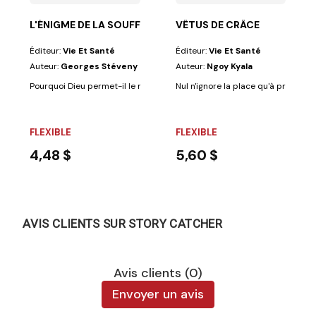
L'ÉNIGME DE LA SOUFFRANCE
VÊTUS DE CRÂCE
Éditeur:
Vie Et Santé
Éditeur:
Vie Et Santé
Auteur:
Georges Stéveny
Auteur:
Ngoy Kyala
Pourquoi Dieu permet-il le mal d'exister ? Voici, en peu de pages, une ét
Nul n'ignore la place qu'à prise la t
FLEXIBLE
FLEXIBLE
4,48 $
5,60 $
AVIS CLIENTS SUR STORY CATCHER
Avis clients (0)
Envoyer un avis