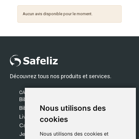
Aucun avis disponible pour le moment.
Découvrez tous nos produits et services.
CATÉGORIES
Bibles Safeliz
Nous utilisons des
Nous utilisons des
Bibles
Livres
cookies
cookies
Cadeaux
Jeux
Nous utilisons des cookies et
Nous utilisons des cookies et