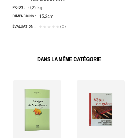
0,22 kg
POIDS
15,2cm
DIMENSIONS
(0)
★★★★★
ÉVALUATION
DANS LA MÊME CATÉGORIE
une étude...
e la tenue vestimentaire dans la vie actuelle....