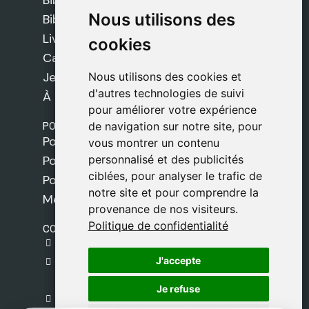
Bibles Safeliz
Nous utilisons des
Nous utilisons des
Bibles
Livres
cookies
cookies
Cadeaux
Jeux
Nous utilisons des cookies et
Nous utilisons des cookies et
d'autres technologies de suivi
d'autres technologies de suivi
À propos de nous
pour améliorer votre expérience
pour améliorer votre expérience
POLITIQUES
de navigation sur notre site, pour
de navigation sur notre site, pour
Politique de livraison
vous montrer un contenu
vous montrer un contenu
personnalisé et des publicités
personnalisé et des publicités
Politique de cookies
ciblées, pour analyser le trafic de
ciblées, pour analyser le trafic de
Politique de confidentialité
notre site et pour comprendre la
notre site et pour comprendre la
Mentions légales
provenance de nos visiteurs.
provenance de nos visiteurs.
Politique de confidentialité
Politique de confidentialité
CONTACT
gestion@safeliz.com
J'accepte
J'accepte
C. del Pradillo, 6, 28770 Colmenar Viejo,
Madrid
Je refuse
Je refuse
+34 918 459 877