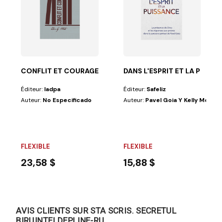
douceur et justesse, sans autre prétention que celle...
CONFLIT ET COURAGE
DANS L'ESPRIT ET LA PUISS
Éditeur:
Iadpa
Éditeur:
Safeliz
Auteur:
No Especificado
Auteur:
Pavel Goia Y Kelly Mowre
FLEXIBLE
FLEXIBLE
23,58 $
15,88 $
AVIS CLIENTS SUR STA SCRIS. SECRETUL
BIRUINTEI DEPLINE-RU