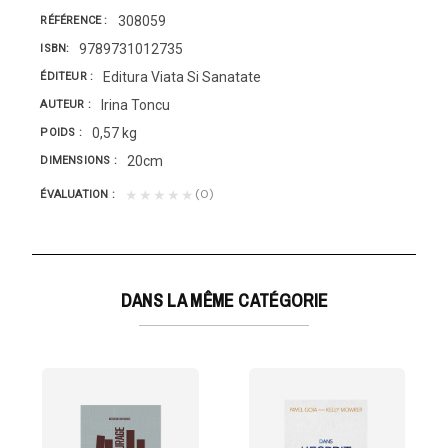
308059
RÉFÉRENCE
9789731012735
ISBN
Editura Viata Si Sanatate
ÉDITEUR
Irina Toncu
AUTEUR
0,57 kg
POIDS
20cm
DIMENSIONS
(0)
★★★★★
ÉVALUATION
DANS LA MÊME CATÉGORIE
S ÉPÎTRES DE JEAN