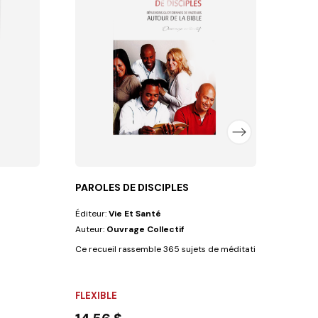
Éditeu
Auteu
FLEX
8,9
PAROLES DE DISCIPLES
Éditeur:
Vie Et Santé
Auteur:
Ouvrage Collectif
Ce recueil rassemble 365 sujets de méditation nés de la plu
FLEXIBLE