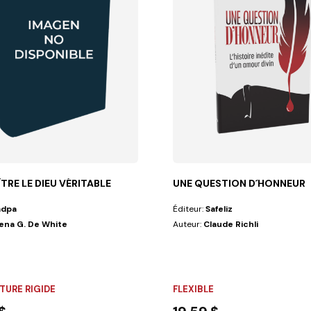
TRE LE DIEU VÉRITABLE
UNE QUESTION D´HONNEUR
adpa
Éditeur:
Safeliz
lena G. De White
Auteur:
Claude Richli
écrit des...
TURE RIGIDE
FLEXIBLE