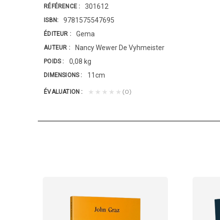
301612
RÉFÉRENCE
9781575547695
ISBN
Gema
ÉDITEUR
Nancy Wewer De Vyhmeister
AUTEUR
0,08 kg
POIDS
11cm
DIMENSIONS
(0)
★★★★★
ÉVALUATION
CLES