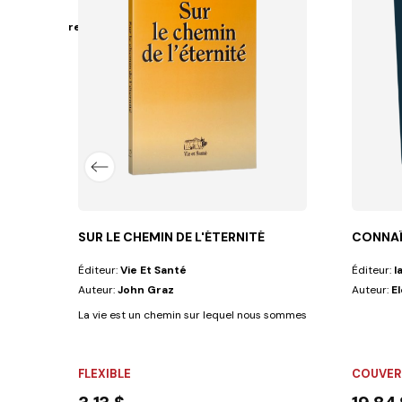
llenberger-Frei
nt une grande valeur au rite du baptême....
SUR LE CHEMIN DE L'ÉTERNITÉ
CONNAÎ
Éditeur:
Vie Et Santé
Éditeur:
I
Auteur:
John Graz
Auteur:
E
La vie est un chemin sur lequel nous sommes engagés. L'auteur d
FLEXIBLE
COUVER