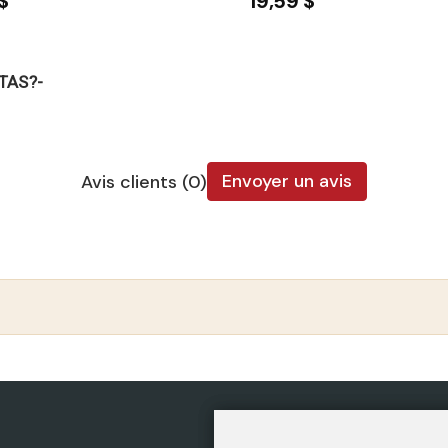
$
19,59 $
TAS?-
Envoyer un avis
Avis clients (0)