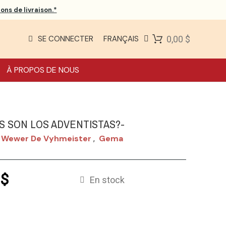
ons de livraison.*
SE CONNECTER
FRANÇAIS
0,00 $
À PROPOS DE NOUS
S SON LOS ADVENTISTAS?-
 Wewer De Vyhmeister
Gema
,
 $
En stock