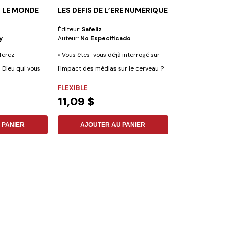
 LE MONDE
LES DÉFIS DE L’ÈRE NUMÉRIQUE
DIEU SANS DO
Éditeur:
Safeliz
Éditeur:
Vie Et S
y
Auteur:
No Especificado
Auteur:
Jean-Cl
ferez
• Vous êtes-vous déjà interrogé sur
Une réponse pieus
 Dieu qui vous
l'impact des médias sur le cerveau ?
Une autre dans le
•...
FLEXIBLE
FLEXIBLE
11,09 $
12,88 $
 PANIER
AJOUTER AU PANIER
AJOUTER