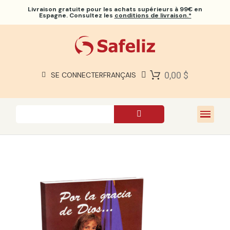
Livraison gratuite
pour les achats supérieurs à 99€ en
Espagne. Consultez les
conditions de livraison.*
BIBLES SAFELIZ
BIBLES
LIVRES
0,00 $
SE CONNECTER
FRANÇAIS
CADEAUX
JEUX
À PROPOS DE NOUS