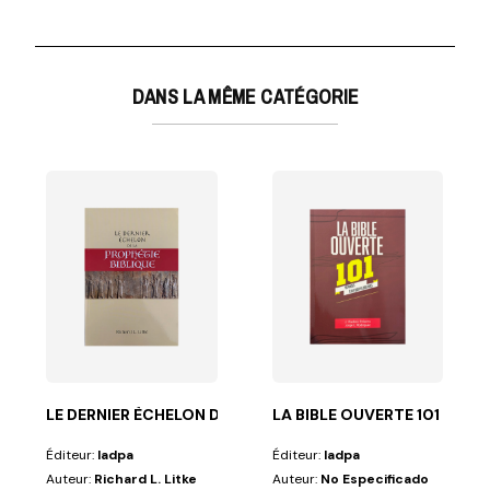
DANS LA MÊME CATÉGORIE
 REPONSES
res prophéties de...
LE DERNIER ÈCHELON DE LA PROPHETIE
LA BIBLE OUVERTE 101 REPO
Éditeur:
Iadpa
Éditeur:
Iadpa
Auteur:
Richard L. Litke
Auteur:
No Especificado