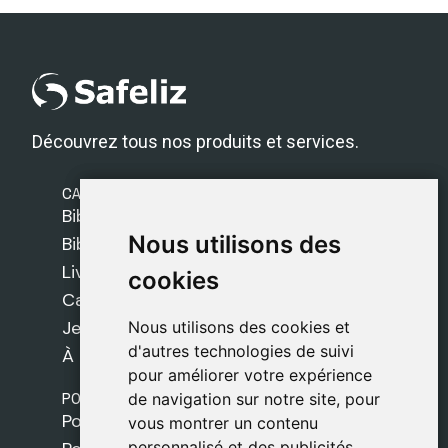
Découvrez tous nos produits et services.
CATÉGORIES
Bibles Safeliz
Nous utilisons des
Nous utilisons des
Bibles
Livres
cookies
cookies
Cadeaux
Jeux
Nous utilisons des cookies et
Nous utilisons des cookies et
d'autres technologies de suivi
d'autres technologies de suivi
À propos de nous
pour améliorer votre expérience
pour améliorer votre expérience
POLITIQUES
de navigation sur notre site, pour
de navigation sur notre site, pour
Politique de livraison
vous montrer un contenu
vous montrer un contenu
personnalisé et des publicités
personnalisé et des publicités