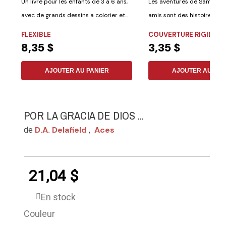
Un livre pour les enfants de 3 a 6 ans,
Les aventures de Sammy e
avec de grands dessins a colorier et...
amis sont des histoires éduc
FLEXIBLE
COUVERTURE RIGIDE
8,35 $
3,35 $
AJOUTER AU PANIER
AJOUTER AU PAN
POR LA GRACIA DE DIOS ...
D.a. Delafield
Aces
de
,
21,04 $
En stock
Couleur