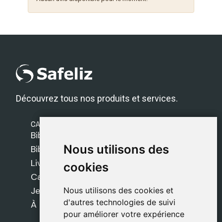
Découvrez tous nos produits et services.
CATÉGORIES
Bibles Safeliz
Nous utilisons des
Nous utilisons des
Bibles
Livres
cookies
cookies
Cadeaux
Jeux
Nous utilisons des cookies et
Nous utilisons des cookies et
d'autres technologies de suivi
d'autres technologies de suivi
À propos de nous
pour améliorer votre expérience
pour améliorer votre expérience