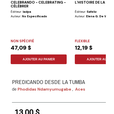
CELEBRANDO - CELEBRATING -
L`HISTOIRE DE LA RÈ
CÉLÉBRER
Éditeur:
Iadpa
Éditeur:
Safeliz
Auteur:
No Especificado
Auteur:
Elena G. De White
NON SPÉCIFIÉ
FLEXIBLE
47,09 $
12,19 $
AJOUTER AU PANIER
AJOUTER AU PAN
PREDICANDO DESDE LA TUMBA
Phodidas Ndamyumugabe
Aces
de
,
13,00 $