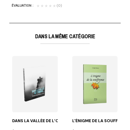
(0)
★★★★★
ÉVALUATION
DANS LA MÊME CATÉGORIE
À LA CHRISTOLOGIE
norer Dieu à...
évoquent la vie et l'oeœuvre de Jean Zurcher. Une...
DANS LA VALLÉE DE L’OMBRE…
L'ÉNIGME DE LA SOUFFRANC