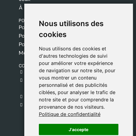
À propos de nous
POLITIQUES
Nous utilisons des
Nous utilisons des
Politique de livraison
cookies
cookies
Politique de cookies
Politique de confidentialité
Nous utilisons des cookies et
Nous utilisons des cookies et
Mentions légales
d'autres technologies de suivi
d'autres technologies de suivi
pour améliorer votre expérience
pour améliorer votre expérience
CONTACT
de navigation sur notre site, pour
de navigation sur notre site, pour
gestion@safeliz.com
vous montrer un contenu
vous montrer un contenu
C. del Pradillo, 6, 28770 Colmenar Viejo,
personnalisé et des publicités
personnalisé et des publicités
Madrid
ciblées, pour analyser le trafic de
ciblées, pour analyser le trafic de
+34 918 459 877
notre site et pour comprendre la
notre site et pour comprendre la
Lundi au Vendredi
provenance de nos visiteurs.
provenance de nos visiteurs.
09:00 - 13:00
Politique de confidentialité
Politique de confidentialité
J'accepte
J'accepte