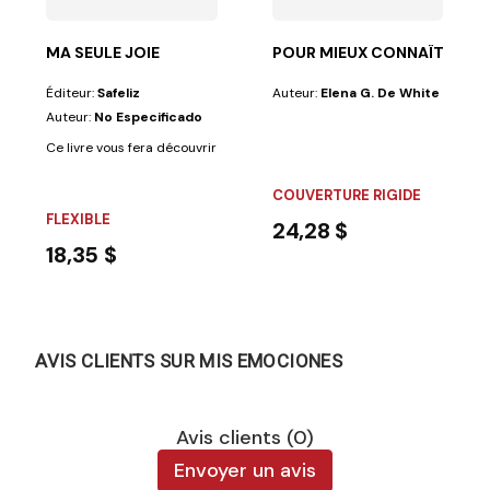
MA SEULE JOIE
POUR MIEUX CONNAÎTRE JÉ
Éditeur:
Safeliz
Auteur:
Elena G. De White
Auteur:
No Especificado
 (agroécologiste, géographe, jardinier, naturopathe,...
Ce livre vous fera découvrir la vie fascinante d'un homme que tous admir
COUVERTURE RIGIDE
FLEXIBLE
24,28 $
18,35 $
AVIS CLIENTS SUR MIS EMOCIONES
Avis clients (0)
Envoyer un avis