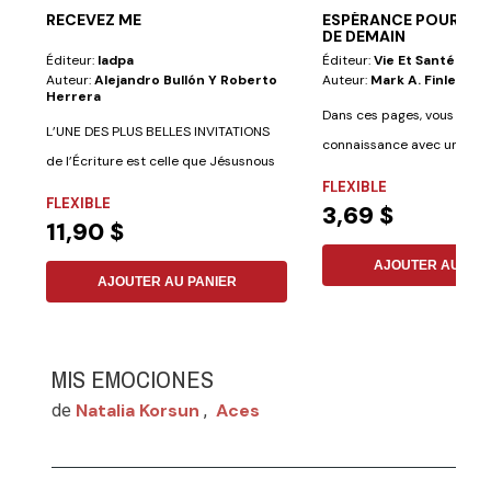
RECEVEZ ME
ESPÉRANCE POUR LE
DE DEMAIN
Éditeur:
Iadpa
Éditeur:
Vie Et Santé
Auteur:
Alejandro Bullón Y Roberto
Auteur:
Mark A. Finley
Herrera
Dans ces pages, vous ferez
L’UNE DES PLUS BELLES INVITATIONS
connaissance avec un Dieu
de l’Écriture est celle que Jésusnous
aime au-delà de...
FLEXIBLE
fait, à...
FLEXIBLE
3,69 $
11,90 $
AJOUTER AU PAN
AJOUTER AU PANIER
MIS EMOCIONES
Natalia Korsun
Aces
de
,