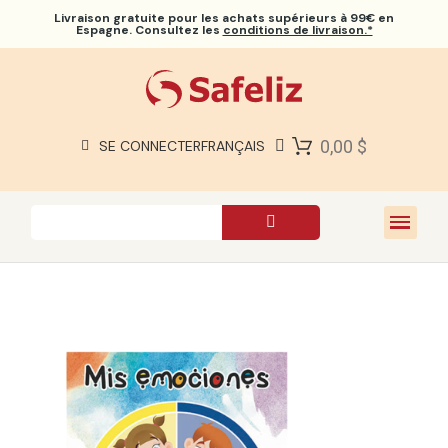
Livraison gratuite
pour les achats supérieurs à 99€ en
Espagne. Consultez les
conditions de livraison.*
BIBLES SAFELIZ
BIBLES
LIVRES
0,00 $
SE CONNECTER
FRANÇAIS
CADEAUX
JEUX
À PROPOS DE NOUS