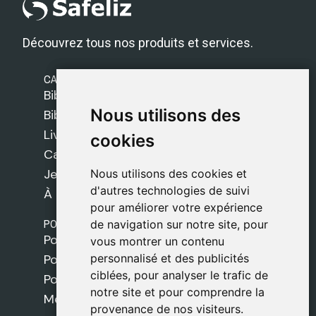
Découvrez tous nos produits et services.
CATÉGORIES
Bibles Safeliz
Nous utilisons des
Nous utilisons des
Bibles
Livres
cookies
cookies
Cadeaux
Jeux
Nous utilisons des cookies et
Nous utilisons des cookies et
d'autres technologies de suivi
d'autres technologies de suivi
À propos de nous
pour améliorer votre expérience
pour améliorer votre expérience
POLITIQUES
de navigation sur notre site, pour
de navigation sur notre site, pour
Politique de livraison
vous montrer un contenu
vous montrer un contenu
personnalisé et des publicités
personnalisé et des publicités
Politique de cookies
ciblées, pour analyser le trafic de
ciblées, pour analyser le trafic de
Politique de confidentialité
notre site et pour comprendre la
notre site et pour comprendre la
Mentions légales
provenance de nos visiteurs.
provenance de nos visiteurs.