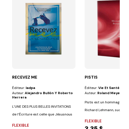
RECEVEZ ME
PISTIS
Éditeur:
Iadpa
Éditeur:
Vie Et Santé
Auteur:
Alejandro Bullón Y Roberto
Auteur:
Roland Meyer
Herrera
Pistis est un hommage ren
L’UNE DES PLUS BELLES INVITATIONS
Richard Lehmann, success
de l’Écriture est celle que Jésusnous
et/ou...
FLEXIBLE
fait, à...
FLEXIBLE
3,35 $