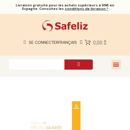
Livraison gratuite
pour les achats supérieurs à 99€ en
Espagne. Consultez les
conditions de livraison.*
BIBLES SAFELIZ
BIBLES
LIVRES
0,00 $
SE CONNECTER
FRANÇAIS
CADEAUX
JEUX
À PROPOS DE NOUS