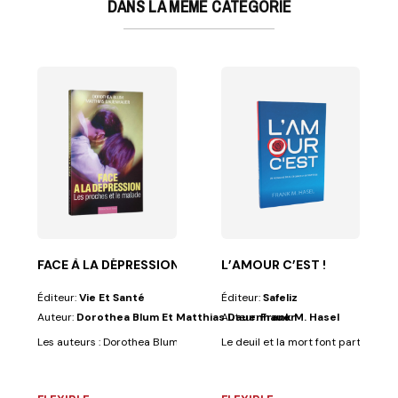
DANS LA MÊME CATÉGORIE
chologues diplômés...
e intégrante de notre existence sur cette planète....
FACE À LA DÉPRESSION
L’AMOUR C’EST !
Éditeur:
Vie Et Santé
Éditeur:
Safeliz
Auteur:
Dorothea Blum Et Matthias Dauenhauer
Auteur:
Frank M. Hasel
Les auteurs : Dorothea Blum et Matthias Dauenhauer sont des psycholo
Le deuil et la mort font partie inté