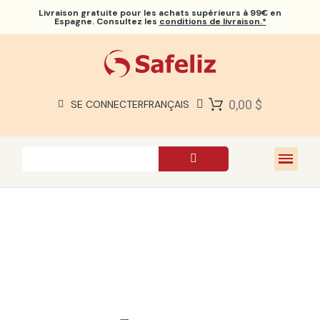
Livraison gratuite
pour les achats supérieurs à 99€ en
Espagne. Consultez les
conditions de livraison.*
BIBLES SAFELIZ
BIBLES
LIVRES
0,00 $
SE CONNECTER
FRANÇAIS
CADEAUX
JEUX
À PROPOS DE NOUS