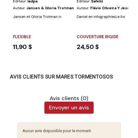
Éditeur:
Iadpa
Éditeur:
Safeliz
Auteur:
Jansen & Gloria Trotman
Auteur:
Flávio Oliveira Y Jessica
Jansen et Gloria Trotman nous montrent la richesse de la priere dynamiq
Daniel en infographiesLe livre scellé
FLEXIBLE
COUVERTURE RIGIDE
11,90 $
24,50 $
AVIS CLIENTS SUR MARES TORMENTOSOS
Avis clients (0)
Envoyer un avis
Aucun avis disponible pour le moment.