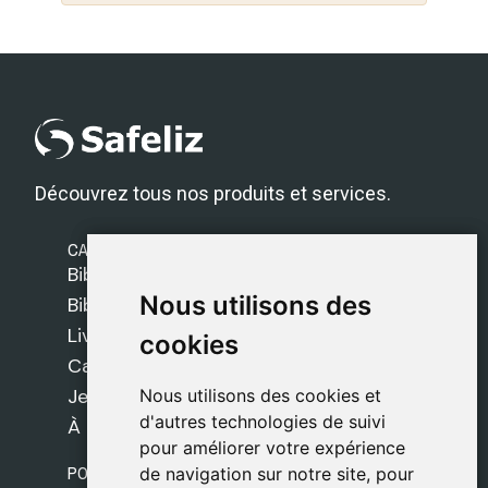
Découvrez tous nos produits et services.
CATÉGORIES
Bibles Safeliz
Nous utilisons des
Nous utilisons des
Bibles
Livres
cookies
cookies
Cadeaux
Jeux
Nous utilisons des cookies et
Nous utilisons des cookies et
d'autres technologies de suivi
d'autres technologies de suivi
À propos de nous
pour améliorer votre expérience
pour améliorer votre expérience
POLITIQUES
de navigation sur notre site, pour
de navigation sur notre site, pour