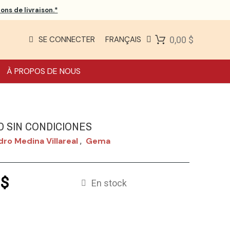
ons de livraison.*
SE CONNECTER
FRANÇAIS
0,00 $
À PROPOS DE NOUS
D SIN CONDICIONES
dro Medina Villareal
Gema
,
 $
En stock