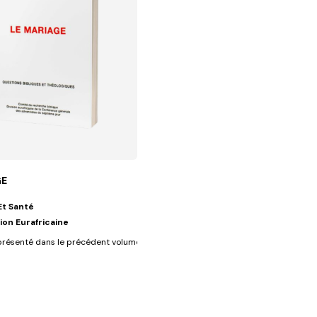
GE
Et Santé
sion Eurafricaine
 ? Les...
présenté dans le précédent volume les fondements bibliques du mariage...