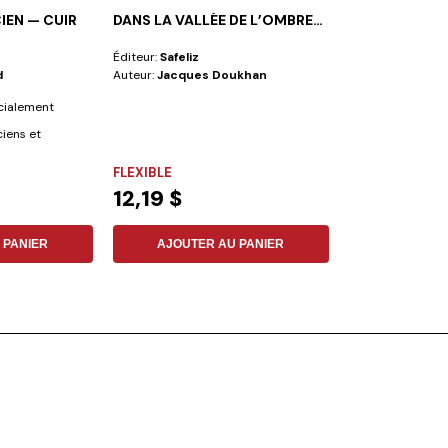
CIEN — CUIR
DANS LA VALLÉE DE L’OMBRE…
VIVRE AU TEM
Éditeur:
Safeliz
Éditeur:
Iadpa
d
Auteur:
Jacques Doukhan
Auteur:
Mark A. F
écialement
Beaucoup de gens
iens et
qu'ils ne trouvent
en...
FLEXIBLE
FLEXIBLE
12,19 $
3,92 $
 PANIER
AJOUTER AU PANIER
AJOUTER