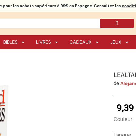
e
pour les achats supérieurs à 99€ en Espagne. Consultez les
conditi
BIBLES
LIVRES
CADEAUX
JEUX
LEALTA
Alejan
de
9,39
Couleur
Langue