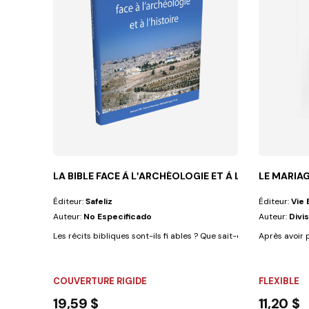
LA BIBLE FACE À LʹARCHÉOLOGIE ET À LʹHISTOIRE
LE MARIA
Éditeur:
Safeliz
Éditeur:
Vie 
Auteur:
No Especificado
Auteur:
Divi
Les récits bibliques sont-ils fi ables ? Que sait-on des villes enfuies
Après avoir 
COUVERTURE RIGIDE
FLEXIBLE
19,59 $
11,20 $