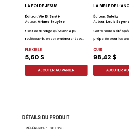
LA FOI DE JÉSUS
LA BIBLE DE L’AN
Éditeur:
Vie Et Santé
Éditeur:
Safeliz
Auteur:
Ariane Bruyère
Auteur:
Louis Segon
C'est ce fil rouge qu'Ariane a pu
Cette Bible a été sp
redécouvrir, en se remémorant ses...
préparée pour les anc
comprend les...
FLEXIBLE
CUIR
5,60 $
98,42 $
AJOUTER AU PANIER
AJOUTER AU
DÉTAILS DU PRODUIT
301020
RÉFÉRENCE