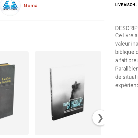
Gema
LIVRAISON :
DESCRIP
Ce livre 
valeur in
biblique 
a fait pr
Parallèle
de situa
expérien
❯