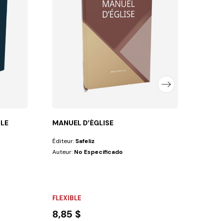
Auteu
FLEX
3,0
BLE
MANUEL D’ÉGLISE
Éditeur:
Safeliz
Auteur:
No Especificado
FLEXIBLE
8,85 $