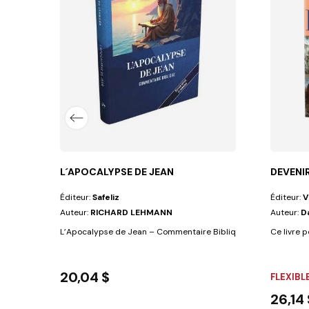
L´APOCALYPSE DE JEAN
DEVENI
Éditeur:
Safeliz
Éditeur:
V
Auteur:
RICHARD LEHMANN
Auteur:
D
L’Apocalypse de Jean – Commentaire Biblique (Richard...
Ce livre 
20,04 $
FLEXIBL
26,14 