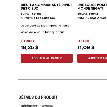
DIEU, LA COMMUNAUTÉ DIVINE
UNE EGLISE POSI
DES CIEUX
MONDE NEGATI
Éditeur:
Safeliz
Éditeur:
Safeliz
Auteur:
No Especificado
Auteur:
Jonas Arrais
Le concept de Dieu imprègne notre
vision de la vie. Et bien que nous
sachions...
FLEXIBLE
FLEXIBLE
18,35 $
11,09 $
AJOUTER AU PANIER
AJOUTER AU
DÉTAILS DU PRODUIT
308009
RÉFÉRENCE