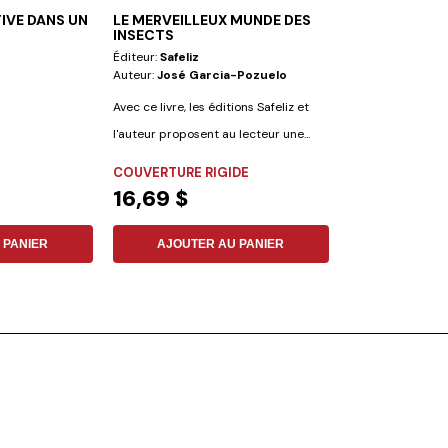
TIVE DANS UN
LE MERVEILLEUX MUNDE DES
ECOUTE ! J A
INSECTS
CHOSE A TE D
Éditeur:
Safeliz
Éditeur:
Iadpa
Auteur:
José Garcia-Pozuelo
Auteur:
Fernand
Avec ce livre, les éditions Safeliz et
Un livre pour ame
l'auteur proposent au lecteur une...
communication dan
auteur met un acc
COUVERTURE RIGIDE
COUVERTURE R
16,69 $
22,91 $
 PANIER
AJOUTER AU PANIER
AJOUTER