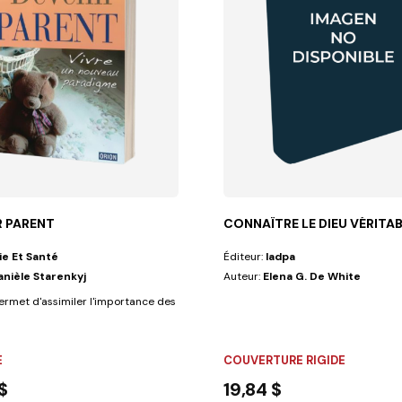
R PARENT
CONNAÎTRE LE DIEU VÉRITA
ie Et Santé
Éditeur:
Iadpa
anièle Starenkyj
Auteur:
Elena G. De White
permet d'assimiler l'importance des besoins naturels du bébé "de demain"...
E
COUVERTURE RIGIDE
$
19,84 $