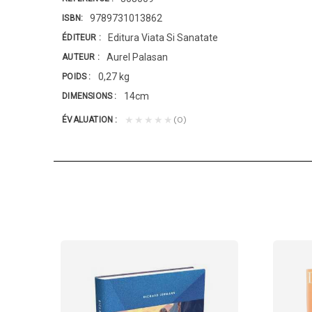
9789731013862
ISBN
Editura Viata Si Sanatate
ÉDITEUR
Aurel Palasan
AUTEUR
0,27 kg
POIDS
14cm
DIMENSIONS
(0)
★★★★★
ÉVALUATION
MESSAGE...