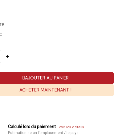
re
E
AJOUTER AU PANIER
ACHETER MAINTENANT !
Calculé lors du paiement
Voir les détails
:
Estimation selon l’emplacement / le pays