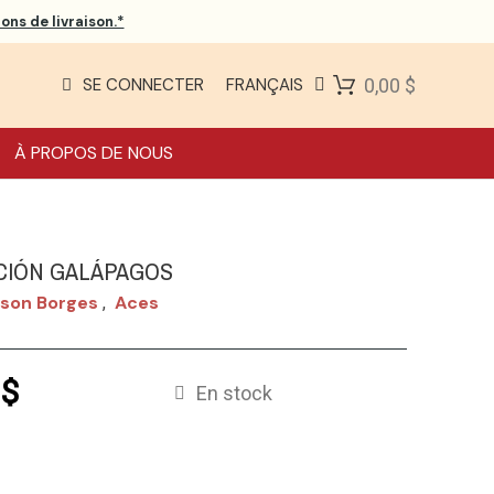
ons de livraison.*
SE CONNECTER
FRANÇAIS
0,00 $
À PROPOS DE NOUS
CIÓN GALÁPAGOS
lson Borges
Aces
,
 $
En stock