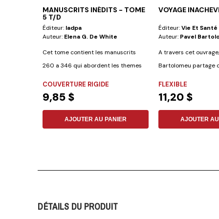
MANUSCRITS INÉDITS - TOME
VOYAGE INACHEV
5 T/D
Éditeur:
Iadpa
Éditeur:
Vie Et Santé
Auteur:
Elena G. De White
Auteur:
Pavel Barto
Cet tome contient les manuscrits
A travers cet ouvrage
260 a 346 qui abordent les themes
Bartolomeu partage d
suivants :...
incroyables sur...
COUVERTURE RIGIDE
FLEXIBLE
9,85 $
11,20 $
AJOUTER AU PANIER
AJOUTER AU
DÉTAILS DU PRODUIT