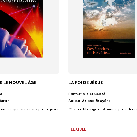
R LE NOUVEL ÂGE
LA FOI DE JÉSUS
a
Éditeur:
Vie Et Santé
 Baron
Auteur:
Ariane Bruyère
tout ce que vous avez pu lire jusqu'à présent, ce livre raconte...
C'est ce fil rouge qu'Ariane a pu redéco
FLEXIBLE