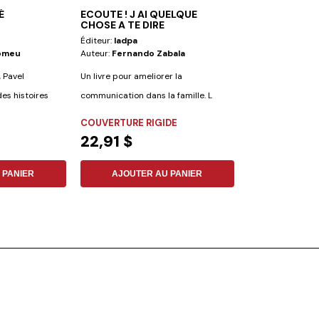
É
ECOUTE ! J AI QUELQUE
2 HISTOIRES 
CHOSE A TE DIRE
Éditeur:
Iadpa
Éditeur:
Vie Et S
lomeu
Auteur:
Fernando Zabala
Auteur:
Shaun H
, Pavel
Un livre pour ameliorer la
Ce livre richemen
es histoires
communication dans la famille. L
racontera les hist
auteur met un accent...
prodigue et du...
COUVERTURE RIGIDE
COUVERTURE R
22,91 $
6,16 $
 PANIER
AJOUTER AU PANIER
AJOUTER