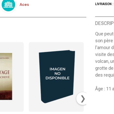
Aces
LIVRAISON :
DESCRIP
Que peut-
son père 
l'amour d
visite de
volcan, u
grotte de
des requ
Âge : 11 
❯