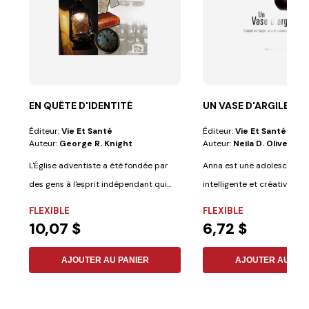
EN QUÊTE D'IDENTITÉ
UN VASE D'ARGILE
Éditeur:
Vie Et Santé
Éditeur:
Vie Et Santé
Auteur:
George R. Knight
Auteur:
Neila D. Oliveira
L'Église adventiste a été fondée par
Anna est une adolescente 
des gens à l'esprit indépendant qui...
intelligente et créative, qu
découvrir de...
FLEXIBLE
FLEXIBLE
10,07 $
6,72 $
AJOUTER AU PANIER
AJOUTER AU PAN