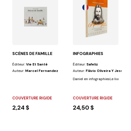
D'EGYPTE
nde fidélité au texte biblique, nous fait connaitre...
SCÈNES DE FAMILLE
INFOGRAPHIES
Éditeur:
Vie Et Santé
Éditeur:
Safeliz
Auteur:
Marcel Fernandez
Auteur:
Flávio Oliveira Y Jessica
anière...
Daniel en infographiesLe livre scellé
COUVERTURE RIGIDE
COUVERTURE RIGIDE
2,24 $
24,50 $