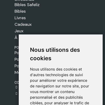
Bibles Safeliz
Bibles
Livres
Cadeaux
Jeux
À propos de nous
POLITIQUES
Nous utilisons des
Nous utilisons des
Politique de livraison
cookies
cookies
Politique de cookies
Politique de confidentialité
Nous utilisons des cookies et
Nous utilisons des cookies et
Mentions légales
d'autres technologies de suivi
d'autres technologies de suivi
pour améliorer votre expérience
pour améliorer votre expérience
CONTACT
de navigation sur notre site, pour
de navigation sur notre site, pour
gestion@safeliz.com
vous montrer un contenu
vous montrer un contenu
C. del Pradillo, 6, 28770 Colmenar Viejo,
personnalisé et des publicités
personnalisé et des publicités
Madrid
ciblées, pour analyser le trafic de
ciblées, pour analyser le trafic de