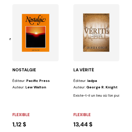
UISSANCE
Mowrer
 conquête de...
NOSTALGIE
LA VÉRITÉ
Éditeur:
Pacific Press
Éditeur:
Iadpa
Auteur:
Lew Walton
Auteur:
George R. Knight
Existe-t-il un lieu où l'on puisse vra
FLEXIBLE
FLEXIBLE
1,12 $
13,44 $