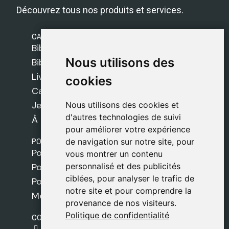
Découvrez tous nos produits et services.
CATÉGORIES
Bibles Safeliz
Nous utilisons des
Nous utilisons des
Bibles
Livres
cookies
cookies
Cadeaux
Jeux
Nous utilisons des cookies et
Nous utilisons des cookies et
d'autres technologies de suivi
d'autres technologies de suivi
À propos de nous
pour améliorer votre expérience
pour améliorer votre expérience
POLITIQUES
de navigation sur notre site, pour
de navigation sur notre site, pour
Politique de livraison
vous montrer un contenu
vous montrer un contenu
personnalisé et des publicités
personnalisé et des publicités
Politique de cookies
ciblées, pour analyser le trafic de
ciblées, pour analyser le trafic de
Politique de confidentialité
notre site et pour comprendre la
notre site et pour comprendre la
Mentions légales
provenance de nos visiteurs.
provenance de nos visiteurs.
Politique de confidentialité
Politique de confidentialité
CONTACT
gestion@safeliz.com