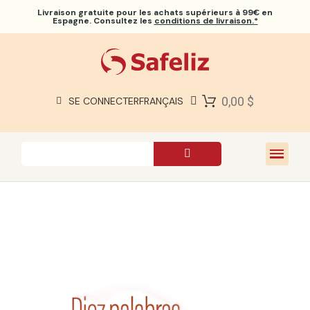
Livraison gratuite
pour les achats supérieurs à 99€ en
Espagne. Consultez les
conditions de livraison.*
BIBLES SAFELIZ
BIBLES
LIVRES
0,00 $
SE CONNECTER
FRANÇAIS
CADEAUX
JEUX
À PROPOS DE NOUS