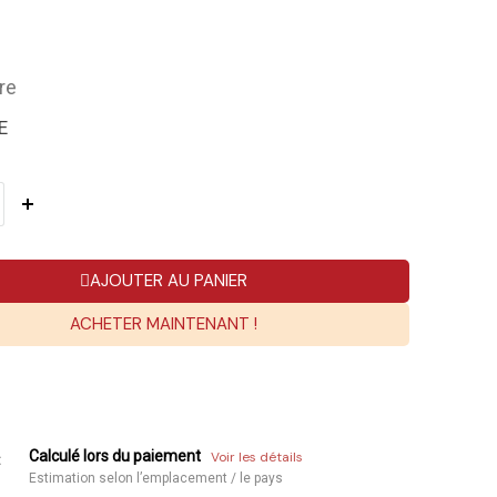
re
E
AJOUTER AU PANIER
ACHETER MAINTENANT !
Calculé lors du paiement
Voir les détails
:
Estimation selon l’emplacement / le pays