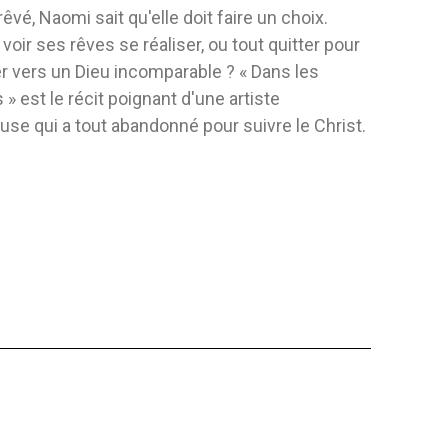
rêvé, Naomi sait qu'elle doit faire un choix.
IGNE
L`HISTOIRE DE LA RÈDEMPTION
VIVRE AU 
 voir ses rêves se réaliser, ou tout quitter pour
Éditeur:
Safeliz
Éditeur:
Iad
r vers un Dieu incomparable ? « Dans les
Carmona Et Huascar
Auteur:
Elena G. De White
Auteur:
Mark
 » est le récit poignant d'une artiste
Beaucoup de 
able avec lequel vos
se qui a tout abandonné pour suivre le Christ.
qu'ils ne tro
ouer tout en
en...
FLEXIBLE
FLEXIBLE
12,19 $
3,92 $
AJOUTER AU PANIER
AJO
 AU PANIER