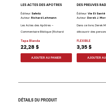
LES ACTES DES APOTRES
DES PREUVES RA
Éditeur:
Safeliz
Éditeur:
Vie Et Santé
Auteur:
Richard Lehmann
Auteur:
Derek J. Mor
Les Actes des Apôtres –
Dans ce livre, Derek M
Commentaire Biblique (Richard
découvrir des personn
Lehmann)...
une...
Tapa Blanda
FLEXIBLE
22,28 $
3,35 $
AJOUTER AU PANIER
AJOUTER AU
DÉTAILS DU PRODUIT