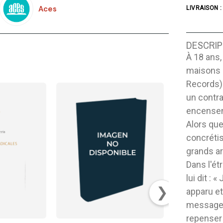
Aces
LIVRAISON :
DESCRIP
À 18 ans,
maisons 
Records) 
un contra
encensent
Alors que
concrétis
grands ar
Dans l'ét
lui dit : 
❯
apparu et
message.
repenser 