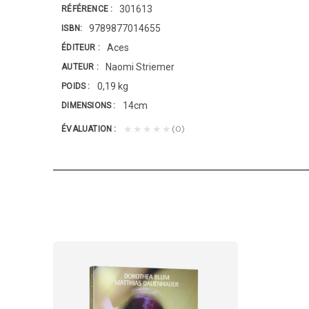
301613
RÉFÉRENCE
9789877014655
ISBN
Aces
ÉDITEUR
Naomi Striemer
AUTEUR
0,19 kg
POIDS
14cm
DIMENSIONS
(0)
★★★★★
ÉVALUATION