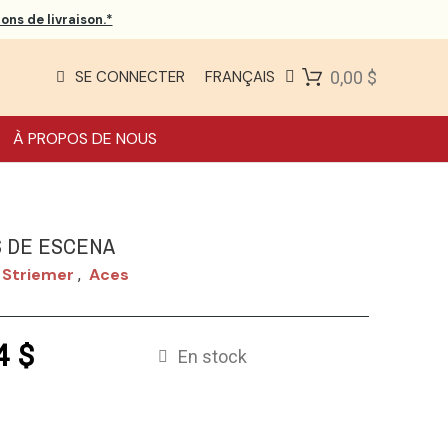
ons de livraison.*
SE CONNECTER
FRANÇAIS
0,00 $
À PROPOS DE NOUS
 DE ESCENA
 Striemer
Aces
,
4 $
En stock