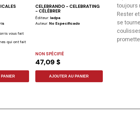
toujours 
DICALES
CELEBRANDO - CELEBRATING
JÉSUS T'ENSE
- CÉLÉBRER
Rester et
Éditeur:
Iadpa
Éditeur:
Iadpa
se tourne
ris
Auteur:
No Especificado
Auteur:
Raquel 
Vanderhorst
coulisses
orris vous fait
Un livre impermé
prometteu
es qui ont fait
petits pourront j
NON SPÉCIFIÉ
regardant les...
FLEXIBLE
47,09 $
7,97 $
 PANIER
AJOUTER AU PANIER
AJOUTER