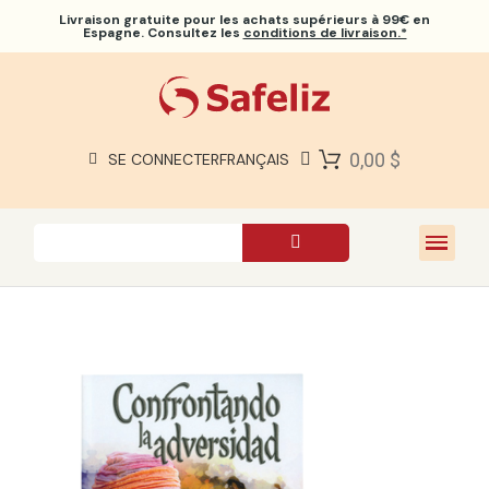
Livraison gratuite
pour les achats supérieurs à 99€ en
Espagne. Consultez les
conditions de livraison.*
BIBLES SAFELIZ
BIBLES
LIVRES
0,00 $
SE CONNECTER
FRANÇAIS
CADEAUX
JEUX
À PROPOS DE NOUS