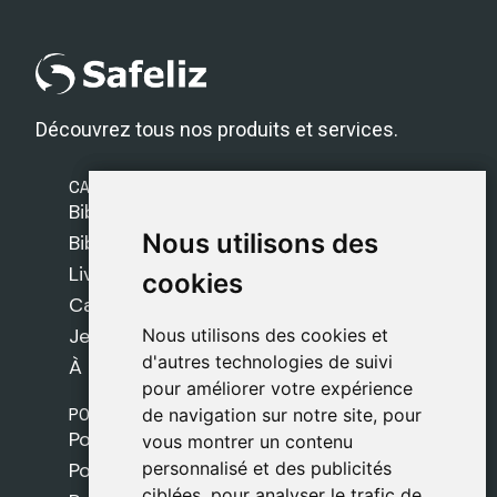
Découvrez tous nos produits et services.
CATÉGORIES
Bibles Safeliz
Nous utilisons des
Nous utilisons des
Bibles
Livres
cookies
cookies
Cadeaux
Jeux
Nous utilisons des cookies et
Nous utilisons des cookies et
d'autres technologies de suivi
d'autres technologies de suivi
À propos de nous
pour améliorer votre expérience
pour améliorer votre expérience
POLITIQUES
de navigation sur notre site, pour
de navigation sur notre site, pour
Politique de livraison
vous montrer un contenu
vous montrer un contenu
personnalisé et des publicités
personnalisé et des publicités
Politique de cookies
ciblées, pour analyser le trafic de
ciblées, pour analyser le trafic de