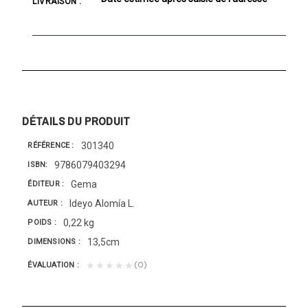
LIVRAISON :
DÉTAILS DU PRODUIT
301340
RÉFÉRENCE
9786079403294
ISBN
Gema
ÉDITEUR
Ideyo Alomía L.
AUTEUR
0,22 kg
POIDS
13,5cm
DIMENSIONS
(0)
★★★★★
ÉVALUATION