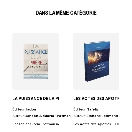
DANS LA MÊME CATÉGORIE
ES
ynamique, l...
mentaire Biblique (Richard Lehmann)Dans...
LA PUISSANCE DE LA PRIERE FERVENTE
LES ACTES DES APOTRES
Éditeur:
Iadpa
Éditeur:
Safeliz
Auteur:
Jansen & Gloria Trotman
Auteur:
Richard Lehmann
Jansen et Gloria Trotman nous montrent la richesse de la priere dynamiq
Les Actes des Apôtres – Commenta