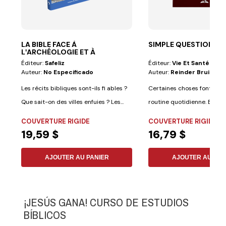
LA BIBLE FACE À
SIMPLE QUESTION DE
LʹARCHÉOLOGIE ET À
LʹHISTOIRE
Éditeur:
Safeliz
Éditeur:
Vie Et Santé
Auteur:
No Especificado
Auteur:
Reinder Bruinsm
Les récits bibliques sont-ils fi ables ?
Certaines choses font part
Que sait-on des villes enfuies ? Les...
routine quotidienne. Elles so
COUVERTURE RIGIDE
COUVERTURE RIGIDE
19,59 $
16,79 $
AJOUTER AU PANIER
AJOUTER AU PAN
¡JESÚS GANA! CURSO DE ESTUDIOS
BÍBLICOS