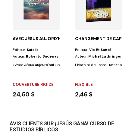
ack
estions...
 aux Galates et Actes 15. En lisant cet ouvrage,...
AVEC JÈSUS AUJORD`HOUI
CHANGEMENT DE CAP
Éditeur:
Safeliz
Éditeur:
Vie Et Santé
Auteur:
Roberto Badenas
Auteur:
Michel Luthringer
« Avec Jésus aujourd'hui » est un recueil de méditations destinées à votr
L'histoire de Jonas : une fable pour 
COUVERTURE RIGIDE
FLEXIBLE
24,50 $
2,46 $
AVIS CLIENTS SUR ¡JESÚS GANA! CURSO DE
ESTUDIOS BÍBLICOS