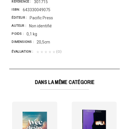
301715
RÉFÉRENCE
643330049075
ISBN
Pacific Press
ÉDITEUR
Non identifié
AUTEUR
0,1 kg
POIDS
20,5cm
DIMENSIONS
(0)
★★★★★
ÉVALUATION
DANS LA MÊME CATÉGORIE