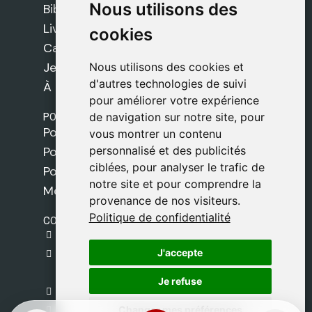
Nous utilisons des
Nous utilisons des
Bibles
Livres
cookies
cookies
Cadeaux
Jeux
Nous utilisons des cookies et
Nous utilisons des cookies et
d'autres technologies de suivi
d'autres technologies de suivi
À propos de nous
pour améliorer votre expérience
pour améliorer votre expérience
POLITIQUES
de navigation sur notre site, pour
de navigation sur notre site, pour
Politique de livraison
vous montrer un contenu
vous montrer un contenu
personnalisé et des publicités
personnalisé et des publicités
Politique de cookies
ciblées, pour analyser le trafic de
ciblées, pour analyser le trafic de
Politique de confidentialité
notre site et pour comprendre la
notre site et pour comprendre la
Mentions légales
provenance de nos visiteurs.
provenance de nos visiteurs.
Politique de confidentialité
Politique de confidentialité
CONTACT
gestion@safeliz.com
J'accepte
J'accepte
C. del Pradillo, 6, 28770 Colmenar Viejo,
Madrid
Je refuse
Je refuse
+34 918 459 877
Changer mes préférences
Changer mes préférences
Lundi au Vendredi