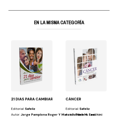
EN LA MISMA CATEGORÍA
hayan planteado esta...
 de la Salud, el cáncer es una de las primeras causas...
21 DIAS PARA CAMBIAR
CÁNCER
Editorial:
Safeliz
Editorial:
Safeliz
Autor:
Jorge Pamplona Roger Y Marcello Niek M. Leal
Autor:
Raniero Facchini