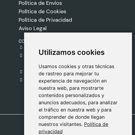
Política de Envíos
Política de Cookies
Política de Privacidad
Aviso Legal
CONTACTO
gestion@safeliz.com
Utilizamos cookies
Utilizamos cookies
C. del Pradillo, 6, 28770 Colmenar Viejo,
Madrid
Usamos cookies y otras técnicas
Usamos cookies y otras técnicas
918 459 877
de rastreo para mejorar tu
de rastreo para mejorar tu
Lunes a Viernes
experiencia de navegación en
experiencia de navegación en
nuestra web, para mostrarte
nuestra web, para mostrarte
09:00 - 13:00
contenidos personalizados y
contenidos personalizados y
anuncios adecuados, para analizar
anuncios adecuados, para analizar
el tráfico en nuestra web y para
el tráfico en nuestra web y para
comprender de donde llegan
comprender de donde llegan
nuestros visitantes.
nuestros visitantes.
Política de
Política de
privacidad
privacidad