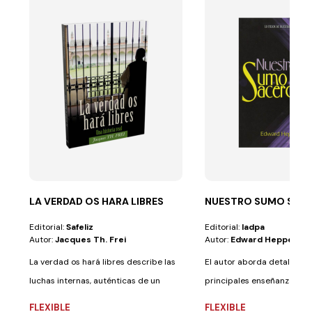
LA VERDAD OS HARA LIBRES
NUESTRO SUMO SAC
Editorial:
Safeliz
Editorial:
Iadpa
Autor:
Jacques Th. Frei
Autor:
Edward Heppensta
La verdad os hará libres describe las
El autor aborda detallada
luchas internas, auténticas de un
principales enseñanzas bíb
monje...
respecto a la...
FLEXIBLE
FLEXIBLE