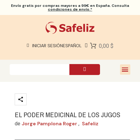
Envío gratis
por compras mayores a 99€ en España. Consulta
condiciones de envío.*
BIBLIAS SAFELIZ
BIBLIAS
LIBROS
0,00 $
INICIAR SESIÓN
ESPAÑOL
REGALOS
JUEGOS
SOBRE NOSOTROS
EL PODER MEDICINAL DE LOS JUGOS
Jorge Pamplona Roger
Safeliz
de
,