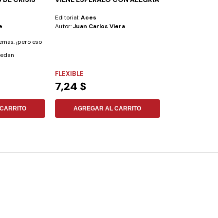
Editorial:
Aces
Editorial:
Aces
e
Autor:
Juan Carlos Viera
Autor:
Lori Pec
mas, ¡pero eso
No todas las amis
uedan
Hay amigos que 
colegio,...
FLEXIBLE
FLEXIBLE
7,24 $
13,47 $
CARRITO
AGREGAR AL CARRITO
AGREGAR