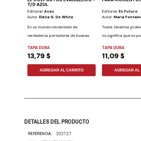
T/D AZUL
Editorial:
Aces
Editorial:
Es Futuro
Autor:
Elena G. De White
Autor:
Maria Fontain
En un mundo necesitado de
Todos tenemos proble
verdaderos portadores de buenas
no significa que no p
nuevas, en un planeta...
superarse! No...
TAPA DURA
TAPA DURA
13,79 $
11,09 $
AGREGAR AL CARRITO
AGREGAR AL 
DETALLES DEL PRODUCTO
303137
REFERENCIA