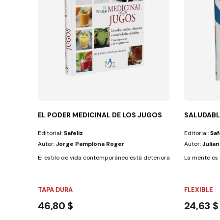
EL PODER MEDICINAL DE LOS JUGOS
SALUDAB
Editorial:
Safeliz
Editorial:
Saf
Autor:
Jorge Pamplona Roger
Autor:
Julia
El estilo de vida contemporáneo está deteriorando cada vez más la
La mente es e
TAPA DURA
FLEXIBLE
46,80 $
24,63 $