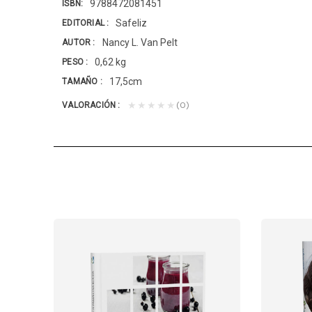
9788472081451
ISBN
Safeliz
EDITORIAL
Nancy L. Van Pelt
AUTOR
0,62 kg
PESO
17,5cm
TAMAÑO
(0)
★★★★★
VALORACIÓN