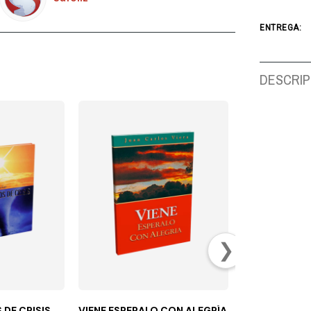
ENTREGA:
DESCRIP
❯
DE CRISIS
VIENE ESPERALO CON ALEGRÍA
AMIGOS INES