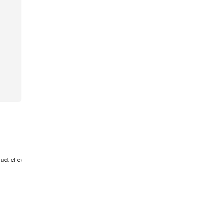
ud, el cáncer es una de las primeras causas...