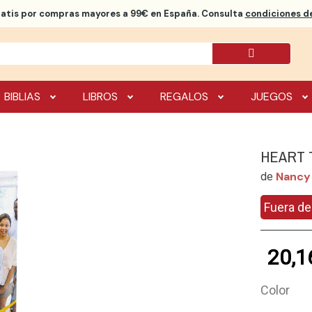
ratis
por compras mayores a 99€ en España. Consulta
condiciones de
BIBLIAS
LIBROS
REGALOS
JUEGOS
HEART 
Nancy 
de
Fuera de
20,1
Color