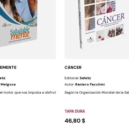
LEMENTE
CÁNCER
eliz
Editorial:
Safeliz
n Melgosa
Autor:
Raniero Facchini
 salud de las...
l motor que nos impulsa a disfrutar de una vida plena y feliz. Al...
Según la Organización Mundial de la Sal
TAPA DURA
46,80 $