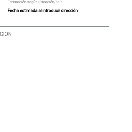
Estimación según ubicación/país
Fecha estimada al introducir dirección
CIÓN
PERADOS
SOLO PARA GENIOS
EL COLPO