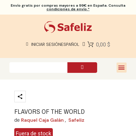
Envío gratis
por compras mayores a 99€ en España. Consulta
condiciones de envío.*
BIBLIAS SAFELIZ
BIBLIAS
LIBROS
0,00 $
INICIAR SESIÓN
ESPAÑOL
REGALOS
JUEGOS
SOBRE NOSOTROS
FLAVORS OF THE WORLD
Raquel Caja Galán
Safeliz
de
,
Fuera de stock