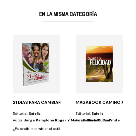
EN LA MISMA CATEGORÍA
A FELICIDAD
hayan planteado esta...
21 DIAS PARA CAMBIAR
MAGABOOK CAMINO A LA FE
Editorial:
Safeliz
Editorial:
Safeliz
Autor:
Jorge Pamplona Roger Y Marcello Niek M. Leal
Autor:
Elena G. De White
¿Es posible cambiar el estilo de vida?Probablemente muchos se hayan 