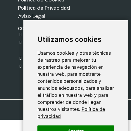
Política de Privacidad
Aviso Legal
CONTACTO
gestion@safeliz.com
Utilizamos cookies
Utilizamos cookies
C. del Pradillo, 6, 28770 Colmenar Viejo,
Madrid
Usamos cookies y otras técnicas
Usamos cookies y otras técnicas
918 459 877
de rastreo para mejorar tu
de rastreo para mejorar tu
Lunes a Viernes
experiencia de navegación en
experiencia de navegación en
nuestra web, para mostrarte
nuestra web, para mostrarte
09:00 - 13:00
contenidos personalizados y
contenidos personalizados y
anuncios adecuados, para analizar
anuncios adecuados, para analizar
el tráfico en nuestra web y para
el tráfico en nuestra web y para
comprender de donde llegan
comprender de donde llegan
nuestros visitantes.
nuestros visitantes.
Política de
Política de
privacidad
privacidad
Aceptar
Aceptar