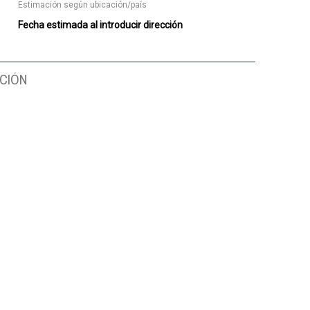
Estimación según ubicación/país
Fecha estimada al introducir dirección
CIÓN
GALÁPAGOS
GESTIÓN EDUCATIVA
EL DESAFI