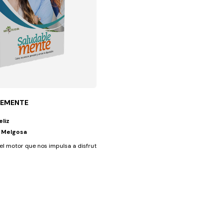
LEMENTE
eliz
n Melgosa
 salud de las...
l motor que nos impulsa a disfrutar de una vida plena y feliz. Al...