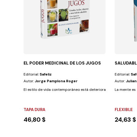
EL PODER MEDICINAL DE LOS JUGOS
SALUDAB
Editorial:
Safeliz
Editorial:
Saf
Autor:
Jorge Pamplona Roger
Autor:
Julia
El estilo de vida contemporáneo está deteriorando cada vez más la
La mente es e
TAPA DURA
FLEXIBLE
46,80 $
24,63 $