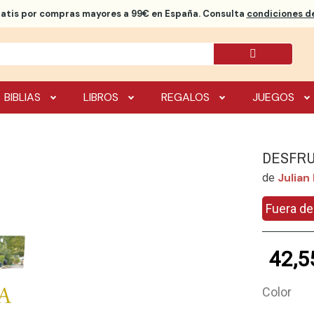
ratis
por compras mayores a 99€ en España. Consulta
condiciones de
BIBLIAS
LIBROS
REGALOS
JUEGOS
DESFRU
Julian
de
Fuera de
42,5
Color