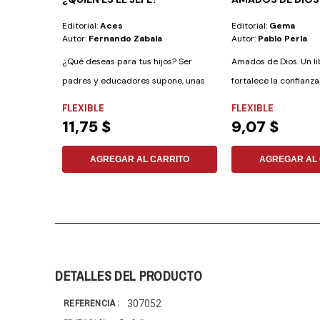
Editorial:
Aces
Editorial:
Gema
Autor:
Fernando Zabala
Autor:
Pablo Perla
¿Qué deseas para tus hijos? Ser
Amados de Dios. Un l
padres y educadores supone, unas
fortalece la confianz
veces, tener...
Dios, y...
FLEXIBLE
FLEXIBLE
11,75 $
9,07 $
AGREGAR AL CARRITO
AGREGAR AL 
DETALLES DEL PRODUCTO
307052
REFERENCIA