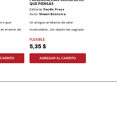
QUE PIENSAS
Editorial:
Pacific Press
Editorial:
Aces
Autor:
Shawn Boonstra
Autor:
Michelso
ibro que
Un antiguo artefacto de valor
¿Qué puede suce
a en el amor de
incalculable... ¡Un objeto tan sagrado
adolescente viaj
que aquellos...
archipiélago de...
FLEXIBLE
FLEXIBLE
5,35 $
9,03 $
CARRITO
AGREGAR AL CARRITO
AGREGAR