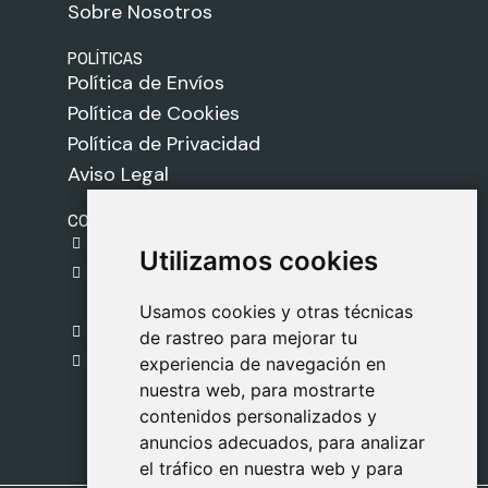
Sobre Nosotros
POLÍTICAS
Política de Envíos
Política de Cookies
Política de Privacidad
Aviso Legal
CONTACTO
gestion@safeliz.com
Utilizamos cookies
Utilizamos cookies
C. del Pradillo, 6, 28770 Colmenar Viejo,
Madrid
Usamos cookies y otras técnicas
Usamos cookies y otras técnicas
918 459 877
de rastreo para mejorar tu
de rastreo para mejorar tu
Lunes a Viernes
experiencia de navegación en
experiencia de navegación en
nuestra web, para mostrarte
nuestra web, para mostrarte
09:00 - 13:00
contenidos personalizados y
contenidos personalizados y
anuncios adecuados, para analizar
anuncios adecuados, para analizar
el tráfico en nuestra web y para
el tráfico en nuestra web y para