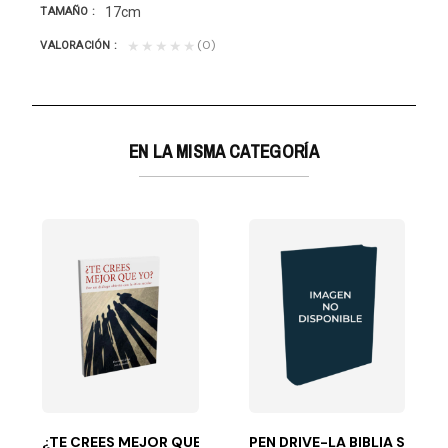
17cm
TAMAÑO
(0)
★★★★★
VALORACIÓN
EN LA MISMA CATEGORÍA
u cónyuge y con...
e ilusiones que se enlista para ir como voluntaria a...
¿TE CREES MEJOR QUE YO?
PEN DRIVE-LA BIBLIA SORP