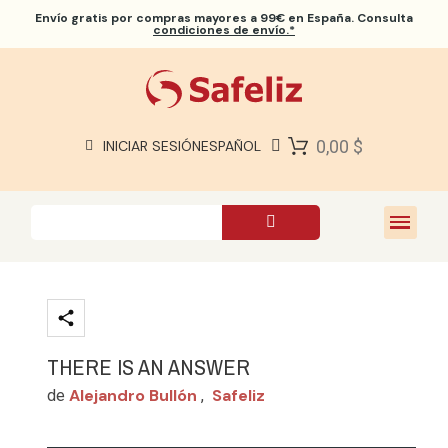
Envío gratis
por compras mayores a 99€ en España. Consulta
condiciones de envío.*
BIBLIAS SAFELIZ
BIBLIAS
LIBROS
0,00 $
INICIAR SESIÓN
ESPAÑOL
REGALOS
JUEGOS
SOBRE NOSOTROS
THERE IS AN ANSWER
Alejandro Bullón
Safeliz
de
,