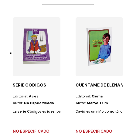
BRO DE PINTAR
itora Sudamericana
s. Y mucho mejor...
SERIE CÓDIGOS
CUENTAME DE ELENA WHITE
Editorial:
Aces
Editorial:
Gema
Autor:
No Especificado
Autor:
Marye Trim
La serie Códigos es ideal para niños de 6 a 8 años. Además de imágenes
David es un niño como tú, que todo 
NO ESPECIFICADO
NO ESPECIFICADO