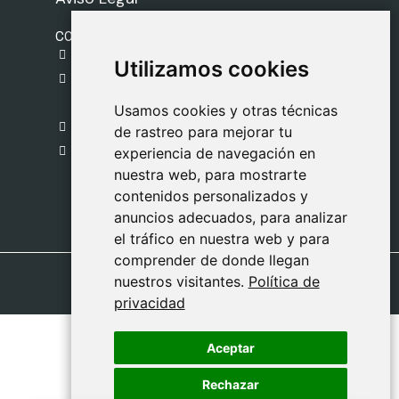
CONTACTO
gestion@safeliz.com
Utilizamos cookies
Utilizamos cookies
C. del Pradillo, 6, 28770 Colmenar Viejo,
Madrid
Usamos cookies y otras técnicas
Usamos cookies y otras técnicas
918 459 877
de rastreo para mejorar tu
de rastreo para mejorar tu
Lunes a Viernes
experiencia de navegación en
experiencia de navegación en
nuestra web, para mostrarte
nuestra web, para mostrarte
09:00 - 13:00
contenidos personalizados y
contenidos personalizados y
anuncios adecuados, para analizar
anuncios adecuados, para analizar
el tráfico en nuestra web y para
el tráfico en nuestra web y para
comprender de donde llegan
comprender de donde llegan
nuestros visitantes.
nuestros visitantes.
Política de
Política de
privacidad
privacidad
Aceptar
Aceptar
Rechazar
Rechazar