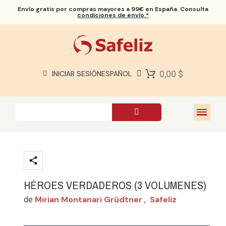
Envío gratis
por compras mayores a 99€ en España. Consulta
condiciones de envío.*
BIBLIAS SAFELIZ
BIBLIAS
LIBROS
0,00 $
INICIAR SESIÓN
ESPAÑOL
REGALOS
JUEGOS
SOBRE NOSOTROS
HÉROES VERDADEROS (3 VOLUMENES)
Mirian Montanari Grüdtner
Safeliz
de
,