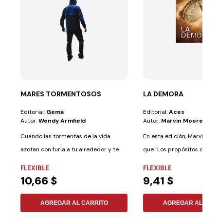
MARES TORMENTOSOS
LA DEMORA
Editorial:
Gema
Editorial:
Aces
Autor:
Wendy Armfield
Autor:
Marvin Moore
Cuando las tormentas de la vida
En esta edición, Marvin Mo
azotan con furia a tu alrededor y te
que "Los propósitos de Dio
preguntas...
conocen...
FLEXIBLE
FLEXIBLE
10,66 $
9,41 $
AGREGAR AL CARRITO
AGREGAR AL CAR