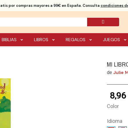
ratis
por compras mayores a 99€ en España. Consulta
condiciones de
BIBLIAS
LIBROS
REGALOS
JUEGOS
MI LIBR
Julie
de
8,96
Color
Idioma