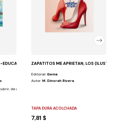
TAPA
47,
R-EDUCACION VIAL
ZAPATITOS ME APRIETAN, LOS (ILUSTRADO)
Editorial:
Gema
o
Autor:
M. Dinorah Rivera
brir, de manera divertida, con actividades e...
TAPA DURA ACOLCHADA
7,81 $