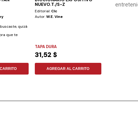
entreteni
NUEVO.T./S-Z
(MAN.INSTRU
Editorial:
Clc
Autor:
Mark A. Fi
ey
Autor:
W.e. Vine
Dios cuenta con 
o buscaste, quizá
cumplir La Gran C
hora que te
concedió a cada..
NO ESPECIFIC
TAPA DURA
9,90 $
31,52 $
AGREGAR
CARRITO
AGREGAR AL CARRITO