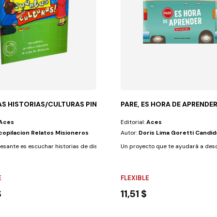
S HISTORIAS/CULTURAS PINTA
PARE, ES HORA DE APRENDE
Aces
Editorial:
Aces
copilacion Relatos Misioneros
Autor:
Doris Lima Goretti Candid
su rostro siempre hay...
resante es escuchar historias de distintas partes del mundo! ¡Qué...
Un proyecto que te ayudará a descu
E
FLEXIBLE
$
11,51 $