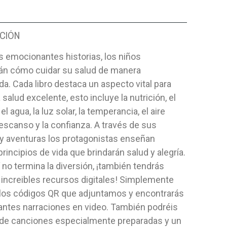
CIÓN
 emocionantes historias, los niños
án cómo cuidar su salud de manera
da. Cada libro destaca un aspecto vital para
 salud excelente, esto incluye la nutrición, el
 el agua, la luz solar, la temperancia, el aire
descanso y la confianza. A través de sus
 y aventuras los protagonistas enseñan
principios de vida que brindarán salud y alegría.
 no termina la diversión, ¡también tendrás
increibles recursos digitales! Simplemente
los códigos QR que adjuntamos y encontrarás
ntes narraciones en video. También podréis
r de canciones especialmente preparadas y un
ISION
LA TEMPERANCIA, LA- T/D
DES FLAND