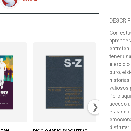
DESCRIP
Con estas
aprender
entreteni
tener una
ejercicio,
puro, el 
historias
valiosos 
Pero aquí
acceso a 
❯
escanea 
emociona
disfruta
STAN
DICCIONARIO EXPOSITIVO
LA GRAN COM