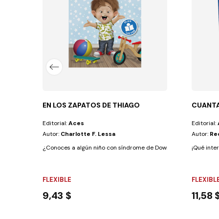
lector coloque su nariz encima y luzca la...
EN LOS ZAPATOS DE THIAGO
CUANTA
Editorial:
Aces
Editorial:
Autor:
Charlotte F. Lessa
Autor:
Re
¿Conoces a algún niño con síndrome de Down? ¿Notaste que en 
¡Qué inte
FLEXIBLE
FLEXIBL
9,43 $
11,58 