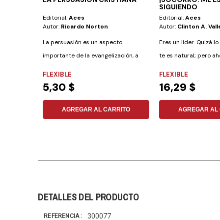
SIGUIENDO
Editorial:
Aces
Editorial:
Aces
Autor:
Ricardo Norton
Autor:
Clinton A. Vall
La persuasión es un aspecto
Eres un líder. Quizá l
importante de la evangelización, a
te es natural; pero a
menudo ignorado...
diste...
FLEXIBLE
FLEXIBLE
5,30 $
16,29 $
AGREGAR AL CARRITO
AGREGAR AL 
DETALLES DEL PRODUCTO
300077
REFERENCIA