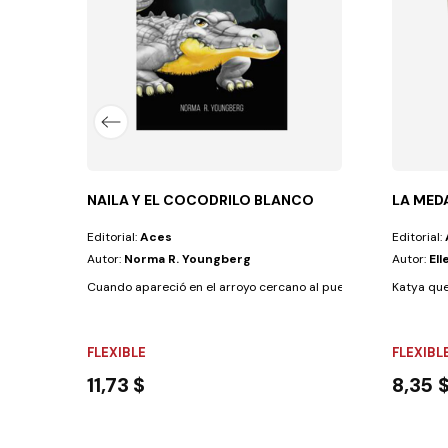
NAILA Y EL COCODRILO BLANCO
LA MED
Editorial:
Aces
Editorial:
Autor:
Norma R. Youngberg
Autor:
Ell
Cuando apareció en el arroyo cercano al pueblo el cocodrilo blan
Katya que
FLEXIBLE
FLEXIBL
11,73 $
8,35 