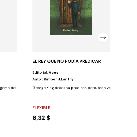
TAPA
25,
EL REY QUE NO PODÍA PREDICAR
Editorial:
Aces
Autor:
Kimber J.Lantry
gema del pensamiento que da a conocer la voluntad...
George King deseaba predicar, pero, toda vez que enfrentab
FLEXIBLE
6,32 $