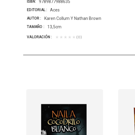
9789877988635
ISBN
Aces
EDITORIAL
Karen Collum Y Nathan Brown
AUTOR
13,5cm
TAMAÑO
(0)
★★★★★
VALORACIÓN
arración histórica; es un viaje apasionante...