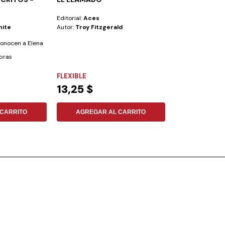
PRESION...?
Editorial:
Aces
Editorial:
Aces
hite
Autor:
Troy Fitzgerald
Autor:
Malcolm J.
conocen a Elena
Examen de nuestr
obras
desarrollo del Mi
centrado en...
FLEXIBLE
NO ESPECIFIC
13,25 $
11,51 $
CARRITO
AGREGAR AL CARRITO
AGREGAR