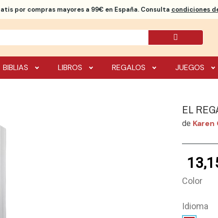
ratis
por compras mayores a 99€ en España. Consulta
condiciones de
BIBLIAS
LIBROS
REGALOS
JUEGOS
EL REG
Karen
de
13,1
Color
Idioma