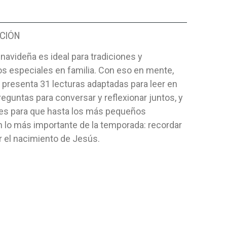
CIÓN
navideña es ideal para tradiciones y
 especiales en familia. Con eso en mente,
o presenta 31 lecturas adaptadas para leer en
preguntas para conversar y reflexionar juntos, y
des para que hasta los más pequeños
 lo más importante de la temporada: recordar
r el nacimiento de Jesús.
DIVINA
EXITOS SIN LÍMITES
BIBLIA D