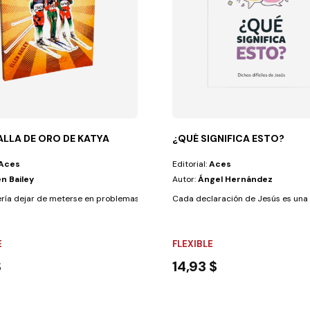
ALLA DE ORO DE KATYA
¿QUÉ SIGNIFICA ESTO?
Aces
Editorial:
Aces
en Bailey
Autor:
Ángel Hernández
co, el brujo...
ría dejar de meterse en problemas, pero su temperamento parecía ganarle...
Cada declaración de Jesús es una 
E
FLEXIBLE
$
14,93 $