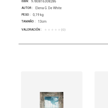
9780816308286
ISBN
Elena G. De White
AUTOR
0,19 kg
PESO
13cm
TAMAÑO
(0)
★★★★★
VALORACIÓN
ana abandonara su tierra natal para partir...