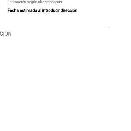
Estimación según ubicación/país
Fecha estimada al introducir dirección
CIÓN
 AGRADA A DIOS
EL PEQUEÑO SALOMÓN
SEGURIDAD