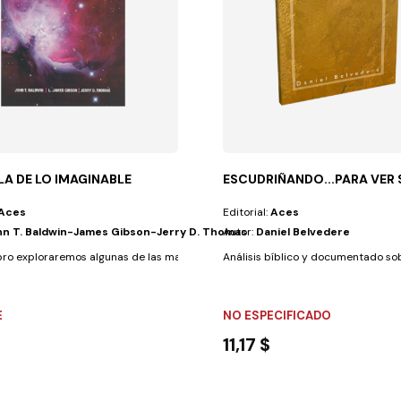
LA DE LO IMAGINABLE
ESCUDRIÑANDO...PARA VER 
Aces
Editorial:
Aces
hn T. Baldwin-James Gibson-Jerry D. Thomas
Autor:
Daniel Belvedere
 rejas, son...
bro exploraremos algunas de las maravillas del universo y de la vida en...
Análisis bíblico y documentado sobr
E
NO ESPECIFICADO
11,17 $