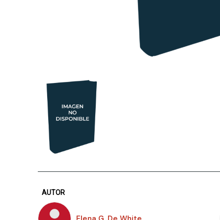
AUTOR
Elena G. De White