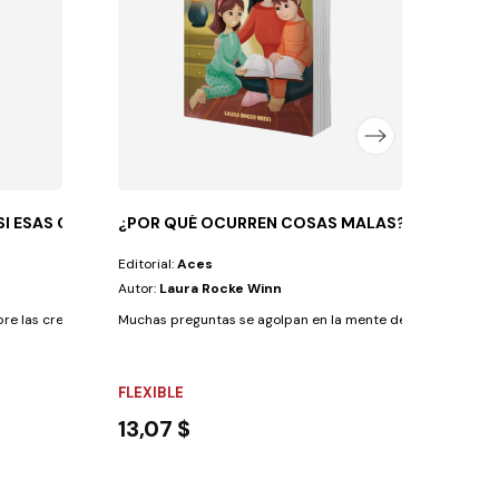
FLEX
12,
SI ESAS COSAS.
¿POR QUÉ OCURREN COSAS MALAS?
Editorial:
Aces
Autor:
Laura Rocke Winn
e las creencias de los Testigos de Jehová,...
Muchas preguntas se agolpan en la mente de Rita, y la más i
FLEXIBLE
13,07 $