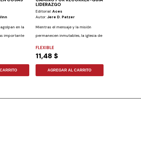
LIDERAZGO
Editorial:
Aces
Editorial:
Aces
Winn
Autor:
Jere D. Patzer
Autor:
Daniel Pl
agolpan en la
Mientras el mensaje y la misión
El culto que agra
más importante
permanecen inmutables, la iglesia de
reflexión teológi
Dios en el...
las...
FLEXIBLE
NO ESPECIFIC
11,48 $
8,72 $
CARRITO
AGREGAR AL CARRITO
AGREGAR