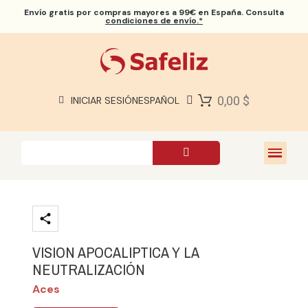
Envío gratis
por compras mayores a 99€ en España. Consulta
condiciones de envío.*
BIBLIAS SAFELIZ
BIBLIAS
LIBROS
0,00 $
INICIAR SESIÓN
ESPAÑOL
REGALOS
JUEGOS
SOBRE NOSOTROS
VISION APOCALIPTICA Y LA
NEUTRALIZACIÓN
Aces