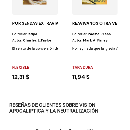
ecibiréis...
no es social por naturaleza, y todo individuo sano...
POR SENDAS EXTRAVIADAS
REAVIVANOS OTRA VEZ T/D
Editorial:
Iadpa
Editorial:
Pacific Press
Autor:
Charles L.Taylor
Autor:
Mark A. Finley
El relato de la conversión del joven Haroldo es una siembra de esperanz
No hay nada que la Iglesia Adventi
FLEXIBLE
TAPA DURA
12,31 $
11,94 $
RESEÑAS DE CLIENTES SOBRE VISION
APOCALIPTICA Y LA NEUTRALIZACIÓN