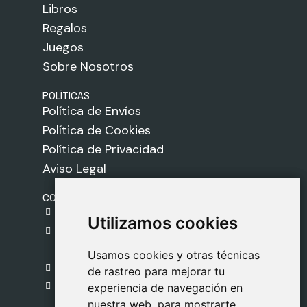
Libros
Regalos
Juegos
Sobre Nosotros
POLÍTICAS
Política de Envíos
Política de Cookies
Política de Privacidad
Aviso Legal
CONTACTO
gestion@safeliz.com
Utilizamos cookies
Utilizamos cookies
C. del Pradillo, 6, 28770 Colmenar Viejo,
Madrid
Usamos cookies y otras técnicas
Usamos cookies y otras técnicas
918 459 877
de rastreo para mejorar tu
de rastreo para mejorar tu
Lunes a Viernes
experiencia de navegación en
experiencia de navegación en
nuestra web, para mostrarte
nuestra web, para mostrarte
09:00 - 13:00