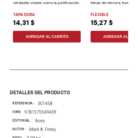
verdades vitales como la justificación...
llenas de ternura, humor y
aprendizaje, donde...
TAPA DURA
FLEXIBLE
14,31 $
15,27 $
AGREGAR AL CARRITO
AGREGAR AL CAR
DETALLES DEL PRODUCTO
301458
REFERENCIA
9781575549439
ISBN
Aces
EDITORIAL
Mark A. Finley
AUTOR
0,09 kg
PESO