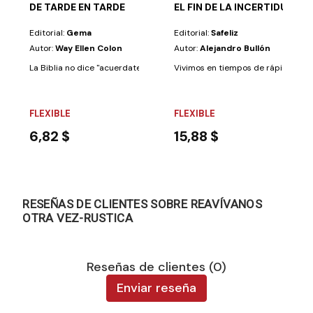
DE TARDE EN TARDE
EL FIN DE LA INCERTIDUMBR
Editorial:
Gema
Editorial:
Safeliz
Autor:
Way Ellen Colon
Autor:
Alejandro Bullón
La Biblia no dice "acuerdate del Sábado para entristecerlo" El Señor am
Vivimos en tiempos de rápidos camb
FLEXIBLE
FLEXIBLE
6,82 $
15,88 $
RESEÑAS DE CLIENTES SOBRE REAVÍVANOS
OTRA VEZ-RUSTICA
Reseñas de clientes (0)
Enviar reseña