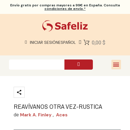
Envío gratis
por compras mayores a 99€ en España. Consulta
condiciones de envío.*
BIBLIAS SAFELIZ
BIBLIAS
LIBROS
0,00 $
INICIAR SESIÓN
ESPAÑOL
REGALOS
JUEGOS
SOBRE NOSOTROS
REAVÍVANOS OTRA VEZ-RUSTICA
Mark A. Finley
Aces
de
,