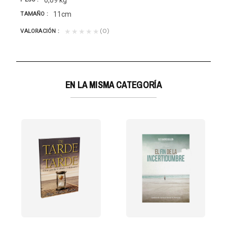
11cm
TAMAÑO
(0)
★★★★★
VALORACIÓN
EN LA MISMA CATEGORÍA
N DE DIOS
ot
obras que Dios...