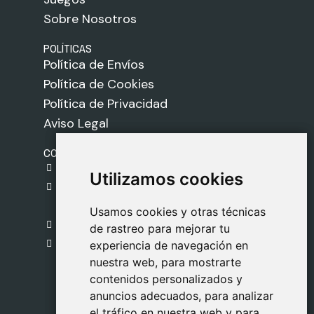
Sobre Nosotros
POLÍTICAS
Política de Envíos
Política de Cookies
Política de Privacidad
Aviso Legal
CONTACTO
gestion@safeliz.com
Utilizamos cookies
Utilizamos cookies
C. del Pradillo, 6, 28770 Colmenar Viejo,
Madrid
Usamos cookies y otras técnicas
Usamos cookies y otras técnicas
918 459 877
de rastreo para mejorar tu
de rastreo para mejorar tu
Lunes a Viernes
experiencia de navegación en
experiencia de navegación en
nuestra web, para mostrarte
nuestra web, para mostrarte
09:00 - 13:00
contenidos personalizados y
contenidos personalizados y
anuncios adecuados, para analizar
anuncios adecuados, para analizar
el tráfico en nuestra web y para
el tráfico en nuestra web y para