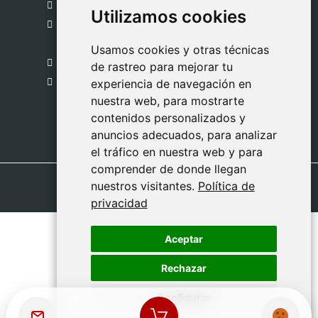
gestion@safeliz.com
Utilizamos cookies
Utilizamos cookies
C. del Pradillo, 6, 28770 Colmenar Viejo,
Madrid
Usamos cookies y otras técnicas
Usamos cookies y otras técnicas
918 459 877
de rastreo para mejorar tu
de rastreo para mejorar tu
Lunes a Viernes
experiencia de navegación en
experiencia de navegación en
nuestra web, para mostrarte
nuestra web, para mostrarte
09:00 - 13:00
contenidos personalizados y
contenidos personalizados y
anuncios adecuados, para analizar
anuncios adecuados, para analizar
el tráfico en nuestra web y para
el tráfico en nuestra web y para
comprender de donde llegan
comprender de donde llegan
nuestros visitantes.
nuestros visitantes.
Política de
Política de
privacidad
privacidad
Aceptar
Aceptar
Rechazar
Rechazar
Configurar
Configurar