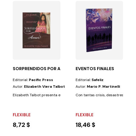
el quehacer humano...
os a reconocer las emociones básicas, poder nombrarlas...
SORPRENDIDOS POR AMOR (GUIA DE ESTUDIO)
EVENTOS FINALES
Editorial:
Pacific Press
Editorial:
Safeliz
Autor:
Elizabeth Viera Talbot
Autor:
Mario P. Martinelli
Elizabeth Talbot presenta el plan de redención desde el Génesis hasta el
Con tantas crisis, desastres natur
FLEXIBLE
FLEXIBLE
8,72 $
18,46 $