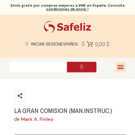
Envío gratis
por compras mayores a 99€ en España. Consulta
condiciones de envío.*
BIBLIAS SAFELIZ
BIBLIAS
LIBROS
0,00 $
INICIAR SESIÓN
ESPAÑOL
REGALOS
JUEGOS
SOBRE NOSOTROS
LA GRAN COMISION (MAN.INSTRUC.)
Mark A. Finley
de