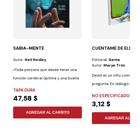
SABIA-MENTE
CUENTAME DE ELENA 
Autor:
Neil Nedley
Editorial:
Gema
Autor:
Marye Trim
«Toda persona que desee tener una
David es un niño como tú, 
función cerebral óptima y una buena
pregunta. En diálogo con 
salud...
TAPA DURA
quiere...
NO ESPECIFICADO
47,58 $
3,12 $
AGREGAR AL CARRITO
AGREGAR AL CAR