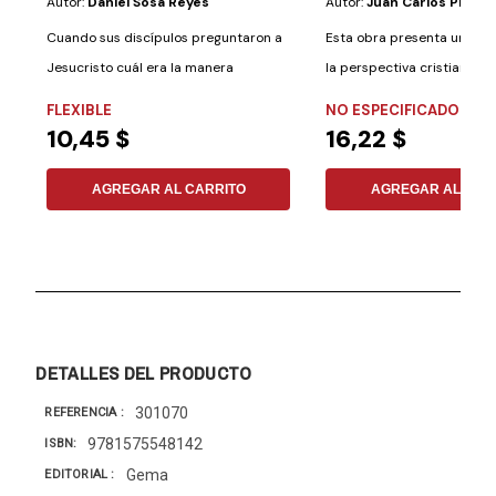
Autor:
Daniel Sosa Reyes
Autor:
Juan Carlos Priora
Cuando sus discípulos preguntaron a
Esta obra presenta un en
Jesucristo cuál era la manera
la perspectiva cristiana bíb
correcta de...
FLEXIBLE
NO ESPECIFICADO
10,45 $
16,22 $
AGREGAR AL CARRITO
AGREGAR AL CAR
DETALLES DEL PRODUCTO
301070
REFERENCIA
9781575548142
ISBN
Gema
EDITORIAL