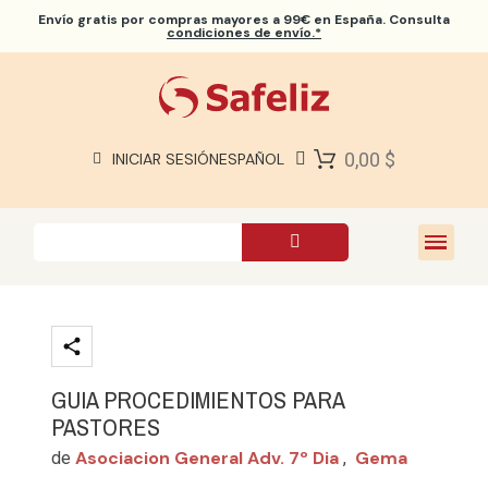
Envío gratis
por compras mayores a 99€ en España. Consulta
condiciones de envío.*
BIBLIAS SAFELIZ
BIBLIAS
LIBROS
0,00 $
INICIAR SESIÓN
ESPAÑOL
REGALOS
JUEGOS
SOBRE NOSOTROS
GUIA PROCEDIMIENTOS PARA
PASTORES
Asociacion General Adv. 7º Dia
Gema
de
,