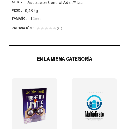
Asociacion General Adv. 7º Dia
AUTOR
0,48 kg
PESO
14cm
TAMAÑO
(0)
★★★★★
VALORACIÓN
EN LA MISMA CATEGORÍA
e la juventud...
victoria, un libro que analiza los múltiples y...