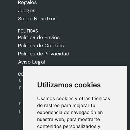
Regalos
Juegos
Sobre Nosotros
POLÍTICAS
Política de Envíos
Política de Cookies
Política de Privacidad
Aviso Legal
CONTACTO
gestion@safeliz.com
Utilizamos cookies
Utilizamos cookies
C. del Pradillo, 6, 28770 Colmenar Viejo,
Madrid
Usamos cookies y otras técnicas
Usamos cookies y otras técnicas
918 459 877
de rastreo para mejorar tu
de rastreo para mejorar tu
Lunes a Viernes
experiencia de navegación en
experiencia de navegación en
nuestra web, para mostrarte
nuestra web, para mostrarte
09:00 - 13:00
contenidos personalizados y
contenidos personalizados y