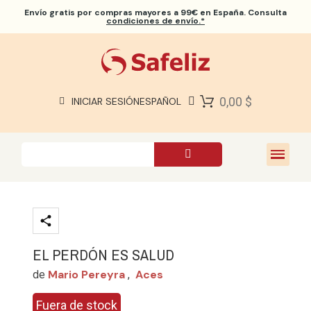
Envío gratis
por compras mayores a 99€ en España. Consulta
condiciones de envío.*
BIBLIAS SAFELIZ
BIBLIAS
LIBROS
0,00 $
INICIAR SESIÓN
ESPAÑOL
REGALOS
JUEGOS
SOBRE NOSOTROS
EL PERDÓN ES SALUD
Mario Pereyra
Aces
de
,
Fuera de stock