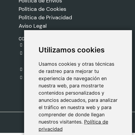
Política de Envíos
Política de Cookies
Política de Privacidad
Aviso Legal
CONTACTO
gestion@safeliz.com
Utilizamos cookies
Utilizamos cookies
C. del Pradillo, 6, 28770 Colmenar Viejo,
Madrid
Usamos cookies y otras técnicas
Usamos cookies y otras técnicas
918 459 877
de rastreo para mejorar tu
de rastreo para mejorar tu
Lunes a Viernes
experiencia de navegación en
experiencia de navegación en
nuestra web, para mostrarte
nuestra web, para mostrarte
09:00 - 13:00
contenidos personalizados y
contenidos personalizados y
anuncios adecuados, para analizar
anuncios adecuados, para analizar
el tráfico en nuestra web y para
el tráfico en nuestra web y para
comprender de donde llegan
comprender de donde llegan
nuestros visitantes.
nuestros visitantes.
Política de
Política de
privacidad
privacidad