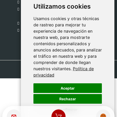
gestion@safeliz.com
Utilizamos cookies
Utilizamos cookies
C. del Pradillo, 6, 28770 Colmenar Viejo,
Madrid
Usamos cookies y otras técnicas
Usamos cookies y otras técnicas
918 459 877
de rastreo para mejorar tu
de rastreo para mejorar tu
Lunes a Viernes
experiencia de navegación en
experiencia de navegación en
nuestra web, para mostrarte
nuestra web, para mostrarte
09:00 - 13:00
contenidos personalizados y
contenidos personalizados y
anuncios adecuados, para analizar
anuncios adecuados, para analizar
el tráfico en nuestra web y para
el tráfico en nuestra web y para
comprender de donde llegan
comprender de donde llegan
nuestros visitantes.
nuestros visitantes.
Política de
Política de
privacidad
privacidad
Aceptar
Aceptar
Rechazar
Rechazar
Configurar
Configurar