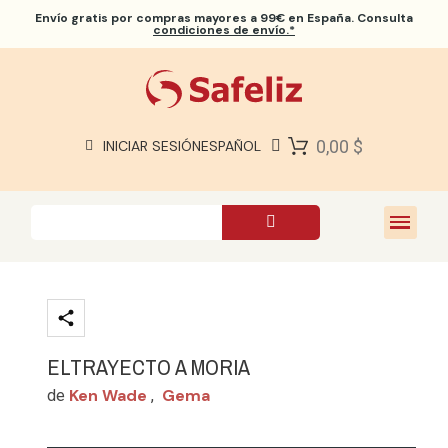
Envío gratis
por compras mayores a 99€ en España. Consulta
condiciones de envío.*
BIBLIAS SAFELIZ
BIBLIAS
LIBROS
0,00 $
INICIAR SESIÓN
ESPAÑOL
REGALOS
JUEGOS
SOBRE NOSOTROS
ELTRAYECTO A MORIA
Ken Wade
Gema
de
,