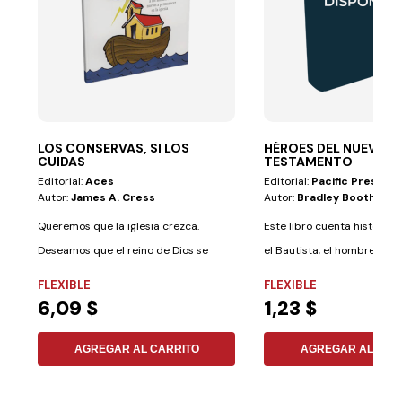
LOS CONSERVAS, SI LOS
HÉROES DEL NUEVO
CUIDAS
TESTAMENTO
Editorial:
Aces
Editorial:
Pacific Press
Autor:
James A. Cress
Autor:
Bradley Booth
Queremos que la iglesia crezca.
Este libro cuenta historias
Deseamos que el reino de Dios se
el Bautista, el hombre elegi
expanda. Pero...
FLEXIBLE
FLEXIBLE
6,09 $
1,23 $
AGREGAR AL CARRITO
AGREGAR AL CAR