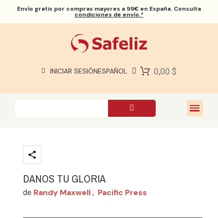
Envío gratis
por compras mayores a 99€ en España. Consulta
condiciones de envío.*
BIBLIAS SAFELIZ
BIBLIAS
LIBROS
0,00 $
INICIAR SESIÓN
ESPAÑOL
REGALOS
JUEGOS
SOBRE NOSOTROS
DANOS TU GLORIA
Randy Maxwell
Pacific Press
de
,