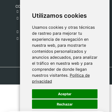
CONTACTO
gestion@safeliz.com
Utilizamos cookies
Utilizamos cookies
C. del Pradillo, 6, 28770 Colmenar Viejo,
Madrid
Usamos cookies y otras técnicas
Usamos cookies y otras técnicas
918 459 877
de rastreo para mejorar tu
de rastreo para mejorar tu
Lunes a Viernes
experiencia de navegación en
experiencia de navegación en
nuestra web, para mostrarte
nuestra web, para mostrarte
09:00 - 13:00
contenidos personalizados y
contenidos personalizados y
anuncios adecuados, para analizar
anuncios adecuados, para analizar
el tráfico en nuestra web y para
el tráfico en nuestra web y para
comprender de donde llegan
comprender de donde llegan
nuestros visitantes.
nuestros visitantes.
Política de
Política de
privacidad
privacidad
Aceptar
Aceptar
Rechazar
Rechazar