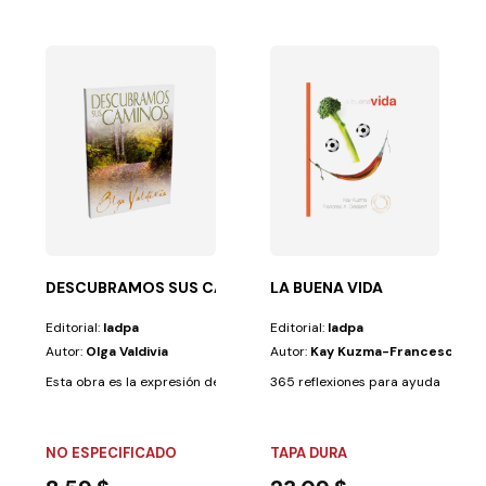
 LOS CIELOS
, te darán una...
DESCUBRAMOS SUS CAMINOS
LA BUENA VIDA
Editorial:
Iadpa
Editorial:
Iadpa
Autor:
Olga Valdivia
Autor:
Kay Kuzma-Francesc X. G
Esta obra es la expresión de una vida que ha aprendido a escuchar los s
365 reflexiones para ayudar al ser 
NO ESPECIFICADO
TAPA DURA