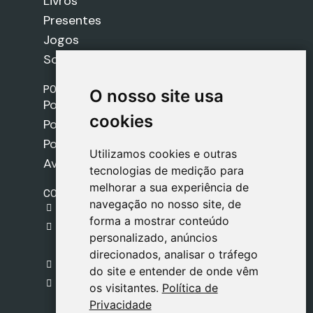
Livros
Presentes
Jogos
Sobre nós
POLÍTICAS
O nosso site usa
O nosso site usa
Política de Envios
cookies
cookies
Política de Cookies
Política de Privacidade
Utilizamos cookies e outras
Utilizamos cookies e outras
Aviso Legal
tecnologias de medição para
tecnologias de medição para
melhorar a sua experiência de
melhorar a sua experiência de
CONTACTO
navegação no nosso site, de
navegação no nosso site, de
gestion@safeliz.com
forma a mostrar conteúdo
forma a mostrar conteúdo
C. del Pradillo, 6, 28770 Colmenar Viejo,
personalizado, anúncios
personalizado, anúncios
Madrid
direcionados, analisar o tráfego
direcionados, analisar o tráfego
+34 918 459 877
do site e entender de onde vêm
do site e entender de onde vêm
Segunda a Sexta
os visitantes.
os visitantes.
Política de
Política de
09:00 - 13:00
Privacidade
Privacidade