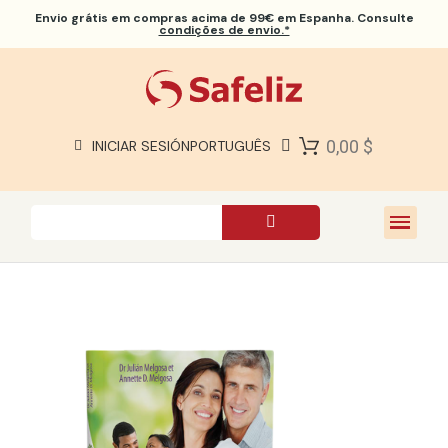
Envio grátis
em compras acima de 99€ em Espanha. Consulte
condições de envio.*
BÍBLIAS SAFELIZ
BÍBLIAS
LIVROS
0,00 $
INICIAR SESIÓN
PORTUGUÊS
PRESENTES
JOGOS
SOBRE NÓS