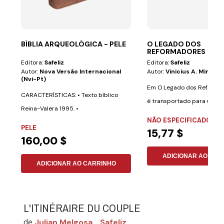
BÍBLIA ARQUEOLÓGICA - PELE
O LEGADO DOS
REFORMADORES
Editora:
Safeliz
Editora:
Safeliz
Autor:
Nova Versão Internacional
Autor:
Vinicius A. Miranda
(nvi-Pt)
Em O Legado dos Reformad
CARACTERÍSTICAS: • Texto bíblico
é transportado para um p
Reina-Valera 1995. •
grandes...
NÃO ESPECIFICADO
Aproximadamente 700...
PELE
15,77 $
160,00 $
ADICIONAR AO CAR
ADICIONAR AO CARRINHO
L'ITINÉRAIRE DU COUPLE
Julian Melgosa
Safeliz
de
,