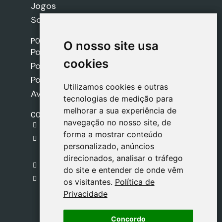
Jogos
Sobre nós
POLÍTICAS
O nosso site usa
O nosso site usa
Política de Envios
cookies
cookies
Política de Cookies
Política de Privacidade
Utilizamos cookies e outras
Utilizamos cookies e outras
Aviso Legal
tecnologias de medição para
tecnologias de medição para
melhorar a sua experiência de
melhorar a sua experiência de
CONTACTO
navegação no nosso site, de
navegação no nosso site, de
gestion@safeliz.com
forma a mostrar conteúdo
forma a mostrar conteúdo
C. del Pradillo, 6, 28770 Colmenar Viejo,
personalizado, anúncios
personalizado, anúncios
Madrid
direcionados, analisar o tráfego
direcionados, analisar o tráfego
+34 918 459 877
do site e entender de onde vêm
do site e entender de onde vêm
Segunda a Sexta
os visitantes.
os visitantes.
Política de
Política de
09:00 - 13:00
Privacidade
Privacidade
Concordo
Concordo