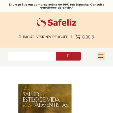
Envio grátis
em compras acima de 99€ em Espanha. Consulte
condições de envio.*
BÍBLIAS SAFELIZ
BÍBLIAS
LIVROS
0,00 $
INICIAR SESIÓN
PORTUGUÊS
PRESENTES
JOGOS
SOBRE NÓS