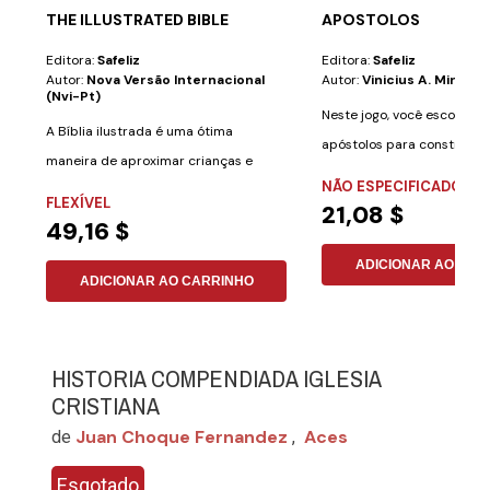
THE ILLUSTRATED BIBLE
APOSTOLOS
Editora:
Safeliz
Editora:
Safeliz
Autor:
Nova Versão Internacional
Autor:
Vinicius A. Miranda
(nvi-Pt)
Neste jogo, você escolher
A Bíblia ilustrada é uma ótima
apóstolos para construir a
maneira de aproximar crianças e
igrejas do...
NÃO ESPECIFICADO
adultos de um...
FLEXÍVEL
21,08 $
49,16 $
ADICIONAR AO CAR
ADICIONAR AO CARRINHO
HISTORIA COMPENDIADA IGLESIA
CRISTIANA
Juan Choque Fernandez
Aces
de
,
Esgotado