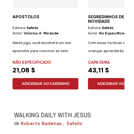
APOSTOLOS
SEGREDINHOS DE SAÚ
NOVIDADE
Editora:
Safeliz
Editora:
Safeliz
Autor:
Vinicius A. Miranda
Autor:
No Especificado
Neste jogo, você escolherá um dos
Com essas histórias emoci
apóstolos para construir as sete
crianças aprenderão a cui
igrejas do...
saúde de uma...
NÃO ESPECIFICADO
CAPA DURA
21,08 $
43,11 $
ADICIONAR AO CARRINHO
ADICIONAR AO CAR
WALKING DAILY WITH JESUS
Roberto Badenas
Safeliz
de
,