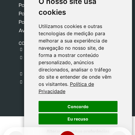
O nosso site usa
O nosso site usa
Política de Envios
cookies
cookies
Política de Cookies
Política de Privacidade
Utilizamos cookies e outras
Utilizamos cookies e outras
Aviso Legal
tecnologias de medição para
tecnologias de medição para
melhorar a sua experiência de
melhorar a sua experiência de
CONTACTO
navegação no nosso site, de
navegação no nosso site, de
gestion@safeliz.com
forma a mostrar conteúdo
forma a mostrar conteúdo
C. del Pradillo, 6, 28770 Colmenar Viejo,
personalizado, anúncios
personalizado, anúncios
Madrid
direcionados, analisar o tráfego
direcionados, analisar o tráfego
+34 918 459 877
do site e entender de onde vêm
do site e entender de onde vêm
Segunda a Sexta
os visitantes.
os visitantes.
Política de
Política de
09:00 - 13:00
Privacidade
Privacidade
Concordo
Concordo
Eu recuso
Eu recuso
Alterar as minhas preferências
Alterar as minhas preferências