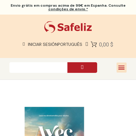
Envio grátis
em compras acima de 99€ em Espanha. Consulte
condições de envio.*
BÍBLIAS SAFELIZ
BÍBLIAS
LIVROS
0,00 $
INICIAR SESIÓN
PORTUGUÊS
PRESENTES
JOGOS
SOBRE NÓS