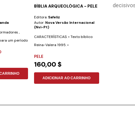
decisivos
BÍBLIA ARQUEOLÓGICA - PELE
BÍBLIA BILING
Editora:
Safeliz
Editora:
Safeliz
randa
Autor:
Nova Versão Internacional
Autor:
Nueva Ver
(nvi-Pt)
Internacional-R
ormadores ,
CARACTERÍSTICAS: • Texto bíblico
Esta Bíblia foi e
para um período
Reina-Valera 1995. •
preparada para 
O
Aproximadamente 700...
desejam aprender
PELE
PELE SINTÉTIC
160,00 $
49,16 $
 CARRINHO
ADICIONAR AO CARRINHO
ADICIONAR