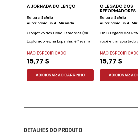
A JORNADA DO LENÇO
O LEGADO DOS
REFORMADORES
Editora:
Safeliz
Editora:
Safeliz
Autor:
Vinicius A. Miranda
Autor:
Vinicius A. Mi
O objetivo dos Conquistadores (ou
Em O Legado dos Ref
Exploradores, na Espanha) é “levar a
você é transportado 
mensagem...
de grandes...
NÃO ESPECIFICADO
NÃO ESPECIFICAD
15,77 $
15,77 $
ADICIONAR AO CARRINHO
ADICIONAR AO
DETALHES DO PRODUTO