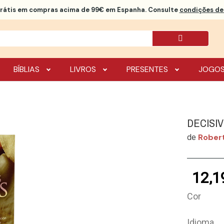
rátis
em compras acima de 99€ em Espanha. Consulte
condições de 
BÍBLIAS
LIVROS
PRESENTES
JOGO
DECISI
Rober
de
12,1
Cor
Idioma