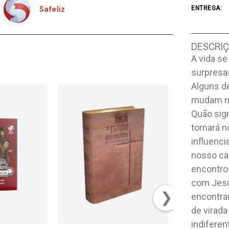
Safeliz
ENTREGA:
DESCRI
A vida se
surpresa
Alguns d
mudam no
Quão sig
tornará 
influenc
nosso car
encontro
com Jesu
❯
encontra
de virad
indifere