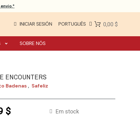
envio.*
INICIAR SESIÓN
PORTUGUÊS
0,00 $
S
SOBRE NÓS
VE ENCOUNTERS
to Badenas
Safeliz
,
9 $
Em stock