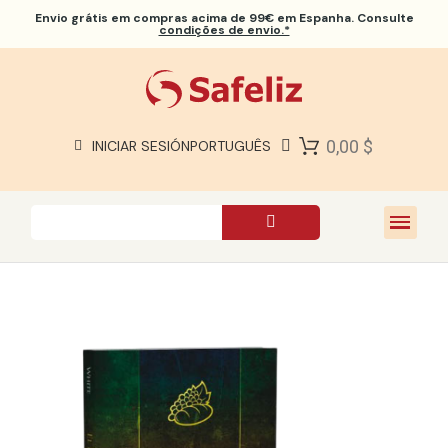
Envio grátis
em compras acima de 99€ em Espanha. Consulte
condições de envio.*
BÍBLIAS SAFELIZ
BÍBLIAS
LIVROS
0,00 $
INICIAR SESIÓN
PORTUGUÊS
PRESENTES
JOGOS
SOBRE NÓS