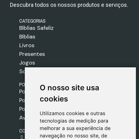
Descubra todos os nossos produtos e serviços.
CATEGORIAS
Bíblias Safeliz
Bíblias
Livros
Presentes
Jogos
Sobre nós
POLÍTICAS
O nosso site usa
O nosso site usa
Política de Envios
cookies
cookies
Política de Cookies
Política de Privacidade
Utilizamos cookies e outras
Utilizamos cookies e outras
Aviso Legal
tecnologias de medição para
tecnologias de medição para
melhorar a sua experiência de
melhorar a sua experiência de
CONTACTO
navegação no nosso site, de
navegação no nosso site, de
gestion@safeliz.com