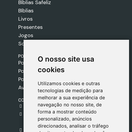
Bíblias Safeliz
Bíblias
Livros
Presentes
Jogos
Sobre nós
POLÍTICAS
O nosso site usa
O nosso site usa
Política de Envios
cookies
cookies
Política de Cookies
Política de Privacidade
Utilizamos cookies e outras
Utilizamos cookies e outras
Aviso Legal
tecnologias de medição para
tecnologias de medição para
melhorar a sua experiência de
melhorar a sua experiência de
CONTACTO
navegação no nosso site, de
navegação no nosso site, de
gestion@safeliz.com
forma a mostrar conteúdo
forma a mostrar conteúdo
C. del Pradillo, 6, 28770 Colmenar Viejo,
personalizado, anúncios
personalizado, anúncios
Madrid
direcionados, analisar o tráfego
direcionados, analisar o tráfego
+34 918 459 877