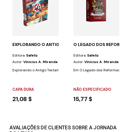
 igrejas do...
pulos de todas as nações, batizando-os em nome do Pai,...
EXPLORANDO O ANTIGO TESTAMENTO (LIVRO-JOGO)
O LEGADO DOS REFORMAD
Editora:
Safeliz
Editora:
Safeliz
Autor:
Vinicius A. Miranda
Autor:
Vinicius A. Miranda
Explorando o Antigo Testamento: Livro-JogoNeste livro-jogo, você emb
Em O Legado dos Reformadores, vo
CAPA DURA
NÃO ESPECIFICADO
21,08 $
15,77 $
AVALIAÇÕES DE CLIENTES SOBRE A JORNADA