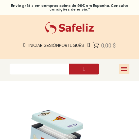
Envio grátis
em compras acima de 99€ em Espanha. Consulte
condições de envio.*
BÍBLIAS SAFELIZ
BÍBLIAS
LIVROS
0,00 $
INICIAR SESIÓN
PORTUGUÊS
PRESENTES
JOGOS
SOBRE NÓS