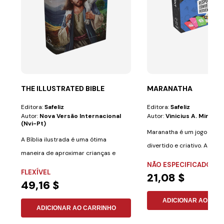
THE ILLUSTRATED BIBLE
MARANATHA
Editora:
Safeliz
Editora:
Safeliz
Autor:
Nova Versão Internacional
Autor:
Vinicius A. Miranda
(nvi-Pt)
Maranatha é um jogo de ta
A Bíblia ilustrada é uma ótima
divertido e criativo. A mel
maneira de aproximar crianças e
de...
NÃO ESPECIFICADO
adultos de um...
FLEXÍVEL
21,08 $
49,16 $
ADICIONAR AO CAR
ADICIONAR AO CARRINHO