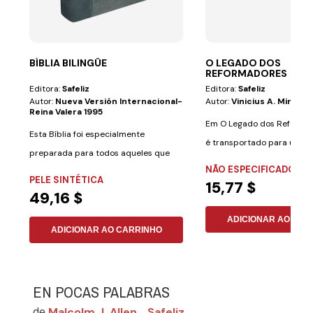
BÍBLIA BILINGÜE
O LEGADO DOS
REFORMADORES
Editora:
Safeliz
Editora:
Safeliz
Autor:
Nueva Versión Internacional-
Autor:
Vinicius A. Miranda
Reina Valera 1995
Em O Legado dos Reformad
Esta Bíblia foi especialmente
é transportado para um p
preparada para todos aqueles que
grandes...
NÃO ESPECIFICADO
desejam aprender...
PELE SINTÉTICA
15,77 $
49,16 $
ADICIONAR AO CAR
ADICIONAR AO CARRINHO
EN POCAS PALABRAS
Malcolm J. Allen
Safeliz
de
,