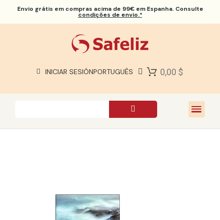
Envio grátis
em compras acima de 99€ em Espanha. Consulte
condições de envio.*
BÍBLIAS SAFELIZ
BÍBLIAS
LIVROS
0,00 $
INICIAR SESIÓN
PORTUGUÊS
PRESENTES
JOGOS
SOBRE NÓS