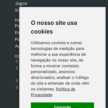
Jogos
Sobre nós
POLÍTICAS
O nosso site usa
O nosso site usa
Política de Envios
cookies
cookies
Política de Cookies
Política de Privacidade
Utilizamos cookies e outras
Utilizamos cookies e outras
Aviso Legal
tecnologias de medição para
tecnologias de medição para
melhorar a sua experiência de
melhorar a sua experiência de
CONTACTO
navegação no nosso site, de
navegação no nosso site, de
gestion@safeliz.com
forma a mostrar conteúdo
forma a mostrar conteúdo
C. del Pradillo, 6, 28770 Colmenar Viejo,
personalizado, anúncios
personalizado, anúncios
Madrid
direcionados, analisar o tráfego
direcionados, analisar o tráfego
+34 918 459 877
do site e entender de onde vêm
do site e entender de onde vêm
Segunda a Sexta
os visitantes.
os visitantes.
Política de
Política de
09:00 - 13:00
Privacidade
Privacidade
Concordo
Concordo